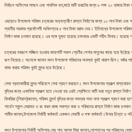
নির্বাচন অফিসের সামনে এবং পাবলিক হল,মাঠে মাটি ভরাটের জন্য ৮ লক্ষ ২০ হাজার টাকা বর
এছাড়াও উপজেলা পরিষদ চত্বরের অভ্যন্তরীণ রাস্তা নির্মাণের জন্য ১০ লাখ টাকা এবং স
স্থানীয় সরকার প্রকৌশলী অধিদপ্তর ৫ লাখ টাকা বরাদ্দ দেয়। ইতিমধ্যে উপজেলা পরিষ
নির্মাণ কাজ চলমান রয়েছে। এর সঙ্গে যুক্ত হয়েছে চমৎকার একটি শহীদ মিনার। হয়েছে প
চত্বরের নবরূপে সজ্জিত হওয়ায় জায়গাটি সকল শ্রেণীর পেশার মানুষের কাছে হয়ে উঠে
রূপ নিয়েছে। অনেকে জানান মদন উপজেলা পরিষদের অবস্থা খুবই খারাপ ছিল। বর্ষার পা
কাজ করায় পরিষদ খুবই সুন্দর হয়ে উঠেছে।
সেবা গ্রহনকারীরা সুন্দর পরিবেশে সেবা গ্রহণ করছেন। মদন উপজেলার প্রকল্প বাস্তবায়ন ক
বৃদ্ধির জন্য একাধিক প্রকল্প হতে নেওয়া হয় এরই প্রেক্ষিতে মাটি ভরা নতুন রাস্তা 
কিবরিয়া (পিয়াল)জানান, পরিষদ সুন্দর্য বৃদ্ধির জন্য সমন্বয় সভা নানা প্রকল্প গ্রহণ করা 
গার্ডেন স্কুল মেরামত ও রং করন কাজ সমাপ্ত করা ও পরিষদের রাস্তা নির্মাণ কাজ চলমা
শামীম জানান,উপজেলা নির্বাহী কর্মকর্তা একজন মেধাবী ও দক্ষ কর্মকর্তা।উনার চিন্তা ও 
মদন উপজেলার নির্বাহী অফিসার মোঃ শাহ্ আলম মিয়া জানান,যোগদানের পর পরিষদের বে