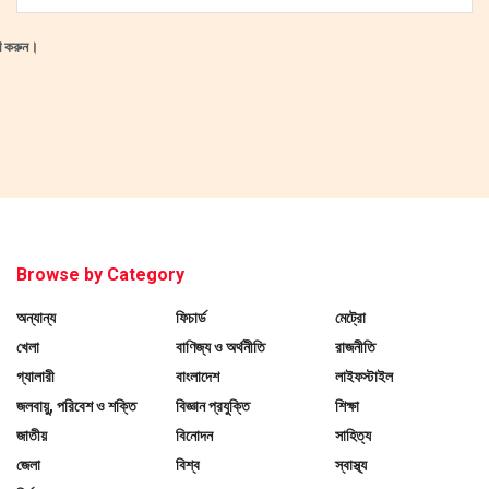
ষণ করুন।
Browse by Category
অন্যান্য
ফিচার্ড
মেট্রো
খেলা
বাণিজ্য ও অর্থনীতি
রাজনীতি
গ্যালারী
বাংলাদেশ
লাইফস্টাইল
জলবায়ু, পরিবেশ ও শক্তি
বিজ্ঞান প্রযুক্তি
শিক্ষা
জাতীয়
বিনোদন
সাহিত্য
জেলা
বিশ্ব
স্বাস্থ্য