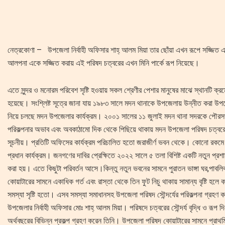
নেত্রকোণা – উপজেলা নির্বাহী অফিসার শাহ্ আলম মিয়া তার ছোঁয়া এখন রূপে সজ্জিত এ
আলপনা একে সজ্জিত করায় এই পরিষদ চত্বরের এখন মিনি পার্কে রূপ নিয়েছে।
এতে সুন্দর ও মনোরম পরিবেশ সৃষ্টি হওয়ায় সকল শ্রেণীর পেশার মানুষের মাঝে স্থানটি ক্রম
হয়েছে। সংশ্লিষ্ট সূত্রে জানা যায় ১৯৮৩ সালে মদন থানাকে উপজেলায় উন্নীত করা উপ
নিয়ে চলছে মদন উপজেলার কার্যক্রম। ২০০১ সালের ১১ জুলাই মদন থানা সদরকে পৌরস
পরিকল্পনার অভাব এবং অবকাঠামো দিক থেকে পিছিয়ে থাকায় মদন উপজেলা পরিষদ চত্বরে
সূচনীয়। প্রতিটি অফিসের কার্যক্রম পরিচালিত হতো জরাজীর্ণ ভবন থেকে। কোনো রকমে
প্রধান কার্যক্রম। জনগণের দাবির প্রেক্ষিতে ২০২২ সালে ৫ তলা বিশিষ্ট একটি নতুন প্রশাস
করা হয়। এতে কিছুটা পরিবর্তন আসে।কিন্তু নতুন ভবনের সামনে পুরাতন ভাঙ্গা ঘর,পাবলি
কোয়াটারের সামনে একাধিক গর্ত এবং রাস্তা থেকে তিন ফুট নিচু থাকায় সামান্য বৃষ্টি হলে 
সমস্যা সৃষ্টি হতো। এসব সমস্যা সমাধানসহ উপজেলা পরিষদ সৌন্দর্যের পরিকল্পনা গ্রহণ ক
উপজেলার নির্বাহী অফিসার মোঃ শাহ্ আলম মিয়া। পরিষদে চত্বরের সৌন্দর্য বৃদ্ধি ও রূ
অর্থবছরের বিভিন্ন প্রকল্প গ্রহণ করেন তিনি। উপজেলা পরিষদ কোয়াটারের সামনে প্রাথ