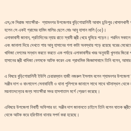
এস,কে সিরাজ সাতক্ষীরা- শ্যামনগর উপজেলার বুড়িগোয়ালিনী আবাদ চন্ডিপুর খোসালখালী গ
হলেন সে একই গ্রামের হামিদ মালির ছেলে মোঃ আবু হাসান মালি (৩৫)।
এলাকাবাসী জানান, প্রতিদিনের ন্যায় রাতে স্বামী স্ত্রী খেয়ে ঘুমিয়ে পড়েন। পরদিন সকা
এবং জানালা দিয়ে দেখতে পায় আবু হাসানের গলা কাটা অবস্থায় পড়ে রয়েছে ঘরের মেঝেতে এ
খাদিজা বেগমের সন্ধান করতে করতে এক পর্যায়ে এলাকাবাসীর খবর অনুযায়ী খুলনার জিরো পয়
হাসানের স্ত্রী খাদিজা বেগমকে আটক করেন এবং প্রাথমিক জিজ্ঞাসাবাদে তিনি বলেন, আমার 
এ বিষয়ে বুড়িগোয়ালিনী ইউপি চেয়ারম্যান হাজী নজরুল ইসলাম বলেন শ্যামনগর উপজেলা নি
সঞ্জীব দাশ ও বাংলাদেশ সেনাবাহিনী ও থানা পুলিশকে জানালে সাথে সাথে ঘটনাস্থল থেকে
ময়নাতদন্তের জন্য সাতক্ষীরা সদর হাসপাতাল মর্গে প্রেরণ করেছে।
এবিষয়ে উপজেলা নিবার্হী অফিসার ডা. সঞ্জীব দাশ জানানতে চাইলে তিনি বলেন ঘাতক স্ত্রীকে
থেকে আটক করে হরিণটানা থানায় সপর্দ করা হয়েছে।