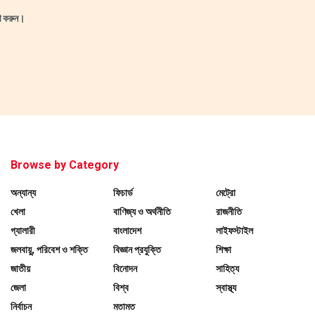
ষণ করুন।
Browse by Category
অন্যান্য
ফিচার্ড
মেট্রো
খেলা
বাণিজ্য ও অর্থনীতি
রাজনীতি
গ্যালারী
বাংলাদেশ
লাইফস্টাইল
জলবায়ু, পরিবেশ ও শক্তি
বিজ্ঞান প্রযুক্তি
শিক্ষা
জাতীয়
বিনোদন
সাহিত্য
জেলা
বিশ্ব
স্বাস্থ্য
নির্বাচন
মতামত