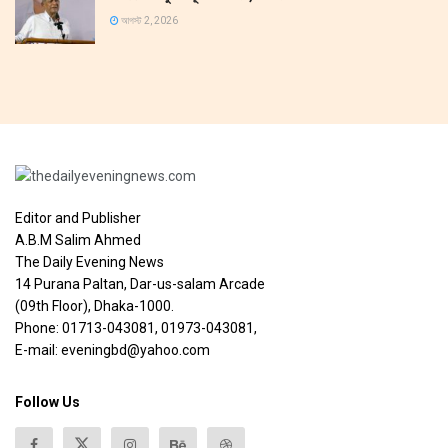
আগস্ট 2, 2026
Editor and Publisher
A.B.M Salim Ahmed
The Daily Evening News
14 Purana Paltan, Dar-us-salam Arcade
(09th Floor), Dhaka-1000.
Phone: 01713-043081, 01973-043081,
E-mail: eveningbd@yahoo.com
Follow Us