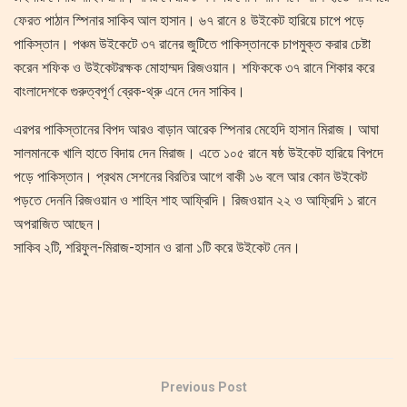
ফেরত পাঠান স্পিনার সাকিব আল হাসান। ৬৭ রানে ৪ উইকেট হারিয়ে চাপে পড়ে
পাকিস্তান। পঞ্চম উইকেটে ৩৭ রানের জুটিতে পাকিস্তানকে চাপমুক্ত করার চেষ্টা
করেন শফিক ও উইকেটরক্ষক মোহাম্মদ রিজওয়ান। শফিককে ৩৭ রানে শিকার করে
বাংলাদেশকে গুরুত্বপূর্ণ ব্রেক-থ্রু এনে দেন সাকিব।
এরপর পাকিস্তানের বিপদ আরও বাড়ান আরেক স্পিনার মেহেদি হাসান মিরাজ। আঘা
সালমানকে খালি হাতে বিদায় দেন মিরাজ। এতে ১০৫ রানে ষষ্ঠ উইকেট হারিয়ে বিপদে
পড়ে পাকিস্তান। প্রথম সেশনের বিরতির আগে বাকী ১৬ বলে আর কোন উইকেট
পড়তে দেননি রিজওয়ান ও শাহিন শাহ আফ্রিদি। রিজওয়ান ২২ ও আফ্রিদি ১ রানে
অপরাজিত আছেন।
সাকিব ২টি, শরিফুল-মিরাজ-হাসান ও রানা ১টি করে উইকেট নেন।
Previous Post