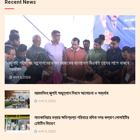
Recent News
জুলাই শহীদদের আন্দোলনের ফসল আজকের বাংলাদেশ বিএনপি তাদের পাশে থাকবে
আজীবন
আগস্ট 5, 2026
ময়মনসিংহ জুলাই অভুত্থান দিবসে আলোচনা ও সম্বর্ধনা
আগস্ট 4, 2026
সাতকানিয়ায় বন্যায় ক্ষতিগ্রস্ত পরিবারে মদিনা নগর কল্যাণ সোসাইটির
ঢেউটিন বিতরণ
আগস্ট 4, 2026