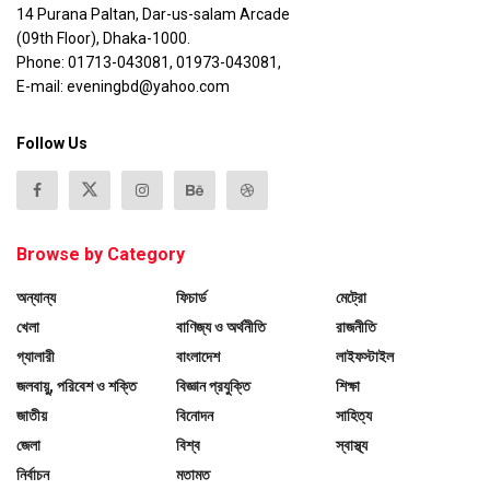
14 Purana Paltan, Dar-us-salam Arcade
(09th Floor), Dhaka-1000.
Phone: 01713-043081, 01973-043081,
E-mail: eveningbd@yahoo.com
Follow Us
Browse by Category
অন্যান্য
ফিচার্ড
মেট্রো
খেলা
বাণিজ্য ও অর্থনীতি
রাজনীতি
গ্যালারী
বাংলাদেশ
লাইফস্টাইল
জলবায়ু, পরিবেশ ও শক্তি
বিজ্ঞান প্রযুক্তি
শিক্ষা
জাতীয়
বিনোদন
সাহিত্য
জেলা
বিশ্ব
স্বাস্থ্য
নির্বাচন
মতামত