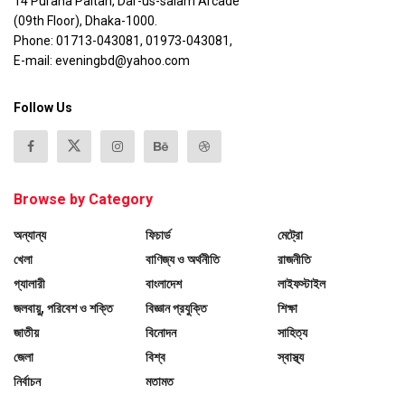
14 Purana Paltan, Dar-us-salam Arcade
(09th Floor), Dhaka-1000.
Phone: 01713-043081, 01973-043081,
E-mail: eveningbd@yahoo.com
Follow Us
Browse by Category
অন্যান্য
ফিচার্ড
মেট্রো
খেলা
বাণিজ্য ও অর্থনীতি
রাজনীতি
গ্যালারী
বাংলাদেশ
লাইফস্টাইল
জলবায়ু, পরিবেশ ও শক্তি
বিজ্ঞান প্রযুক্তি
শিক্ষা
জাতীয়
বিনোদন
সাহিত্য
জেলা
বিশ্ব
স্বাস্থ্য
নির্বাচন
মতামত