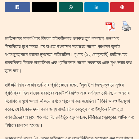
জাতিসংঘের মানবাধিকার বিষয়ক হাইকমিশনার ভলকার তুর্ক বলেছেন, জনগণের
বিরোধিতার মুখে ক্ষমতা ধরে রাখতে বাংলাদেশ সরকারের সাবেক প্রশাসন জুলাই
গণঅভ্যুত্থানে ভয়াবহ নৃশংসতা চালিয়েছিল। বুধবার (১২ ফেব্রুয়ারি) জাতিসংঘের
মানবাধিকার বিষয়ক হাইকমিশন এক প্রতিবেদনে সাবেক সরকারের এমন নৃশংসতার কথা
তুলে ধরে।
হাইকমিশনার ভলকার তুর্ক তার প্রতিবেদনে বলেন, “জুলাই গণঅভ্যুত্থানে নৃশংস
প্রতিক্রিয়া ছিল সাবেক সরকারের একটি পরিকল্পিত এবং সমন্বিত কৌশল, যা জনতার
বিরোধিতার মুখে ক্ষমতা আঁকড়ে রাখতে প্রয়োগ করা হয়েছিল।” তিনি আরও উল্লেখ
করেন, যে বিক্ষোভ দমন করার জন্য রাজনৈতিক নেতৃত্ব এবং ঊর্ধ্বতন নিরাপত্তা
কর্মকর্তাদের সমন্বয়ে শত শত বিচারবহির্ভূত হত্যাকাণ্ড, নির্বিচারে গ্রেপ্তার, আটক এবং
নির্যাতন চালানো হয়েছে।
ভলকার তুর্ক বলেন, “এ ধরনের সহিংসতা এবং লক্ষ্যভিত্তিক হত্যাকাণ্ডের প্রমাণগুলো