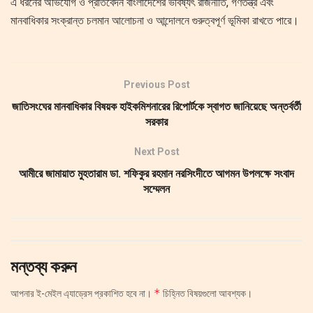
এ ধরনের অভিযোগ ও প্রতিবেদন বাংলাদেশের ভবিষ্যৎ রাজনীতি, গণতন্ত্র এবং
মানবাধিকার সংক্রান্ত চলমান আলোচনা ও আন্দোলনে গুরুত্বপূর্ণ ভূমিকা রাখতে পারে।
Previous Post
জাতিসংঘের মানবাধিকার বিষয়ক হাইকমিশনারের রিপোর্টকে স্বাগত জানিয়েছে অন্তর্বর্তী
সরকার
Next Post
আমীরে জামায়াত মুহতারাম ডা. শফিকুর রহমান নরসিংদীতে আগমন উপলক্ষে সংবাদ
সম্মেলন
মন্তব্য করুন
*
আপনার ই-মেইল এ্যাড্রেস প্রকাশিত হবে না।
চিহ্নিত বিষয়গুলো আবশ্যক।