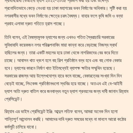
স্বার্থবিরোধী বেআইনী ড্যাপ ২০২২-২০৩৫ প্রকাশ করা হয় এবং উদ্দেশ্য
প্রনোদিতভাবে কেড়ে নেওয়া হয় ঢাকা মহাগরের ভবন নির্মাণের অধিকার। সৃষ্টি করা হয়
নগরবাসীর মধ্যে ভবন নির্মাণের ক্ষেত্রে চরম বৈষম্য। যাহার ফলে কৃষি জমি ও বন্যা
প্রবাহ এলাকা দ্রুত গতিতে হ্রাস পাচ্ছে।
তিনি বলেন, এই বৈষম্যমূলক ড্যাপের জন্য এখনও পতিত স্বৈরাচারি সরকারের
সুবিধাবাদি কয়েকজন নগর পরিকল্পনাবিদ মায়া কান্না করে বেড়াচ্ছে নিজস্ব স্বার্থ
হাছিলের জন্য। তারা একটি মহলের হয়ে ঢাকা থেকে নাগরিকদের বের করে দিতে
চাচ্ছে। আবাসন খাত ধ্বংশ হলে বহু শিল্প প্রতিষ্ঠান বন্ধ হবে এবং বহু লোক বেকার
হবে। ড্যাপের কারনে নির্মাণ খাত ইতিমধ্যেই ব্যাপক্ষ ক্ষতির সম্মুখিন হয়েছে।
সরকারের রাজস্ব আয় উল্লেখযোগ্য হারে কমে যাচ্ছে, বেকারত্বের সংখ্যা দিন দিন
বেড়েই যাচ্ছে, লিংকেজ প্রতিষ্ঠানগুলো স্থবির হয়ে যাচ্ছে। অতএব এই বে-আইনী
ড্যাপ অতি দ্রুত বাতিল করে জনবান্ধব নতুন ড্যাপ প্রনয়নের জন্য দাবী জানান রিহ্যাব
প্রেসিডেন্ট।
রিহ্যাব এর ভাইস প্রেসিডেন্ট ইঞ্জি. আব্দুল লতিফ বলেন, আমরা অনেক দিন হলো
শান্তিপুর্ণ আন্দোলন করছি। আমাদের দাবি দ্রুত সময়ের মধ্যে না মানলে আরো কঠোর
কর্মসূচী চালিয়ে যাবো।