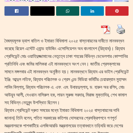
বৈষম্যমূলক ড্যাপ বাতিল ও ইমারত বিধিমালা ২০২৫ বাস্তবায়নের দাবীতে মানববন্ধন
করেছে রিয়েল এস্টেট এ্যান্ড হাউজিং এসোসিয়েশন অব বাংলাদেশ (রিহ্যাব)। রিহ্যাব
প্রেসিডেন্ট মোঃ ওয়াহিদুজ্জামানের নেতৃত্বে ঢাকা শহরের বিভিন্ন ডেভেলপার কোম্পানির
প্রতিনিধি এবং জমির মালিকরা এই মানববন্ধনে অংশ নেন। জাতীয় প্রেসক্লাবের
সামনে মঙ্গলবার এই মানববন্ধন অনুষ্ঠিত হয়। মানববন্ধনে রিহ্যাব এর ভাইস প্রেসিডেন্ট
ইঞ্জি. আব্দুল লতিফ, রিহ্যাব পরিচালক ও প্রেস এন্ড মিডিয়া কমিটির চেয়ারম্যান মুহাম্মদ
লাবিব বিল্লাহ্, রিহ্যাব পরিচালক এ. এফ. এম. উবায়দুল্লাহ, ড. হারুন অর রশিদ, মোঃ
আউয়ুব আলী, দেওয়ান নাসিরুল হক, লায়ন সুরুজ সরদার, মিরাজ মুক্তাদির, শেখ কামাল
সহ বিভিন্ন নেতৃবৃন্দ উপস্থিত ছিলেন।
রিহ্যাব প্রেসিডেন্ট দ্রুত সময়ের মধ্যে ইমারত বিধিমালা ২০২৫ বাস্তবায়নের দাবি
জানান| তিনি বলেন, পতিত সরকারের কতিপয় দোসরদের প্রেসক্রিপশনে গণপূর্ত
মন্ত্রনালয়কে পাশকাটিয়ে এলজিআরডি মন্ত্রনালয়ের তত্বাবধানে তড়িঘরি করে দেশের