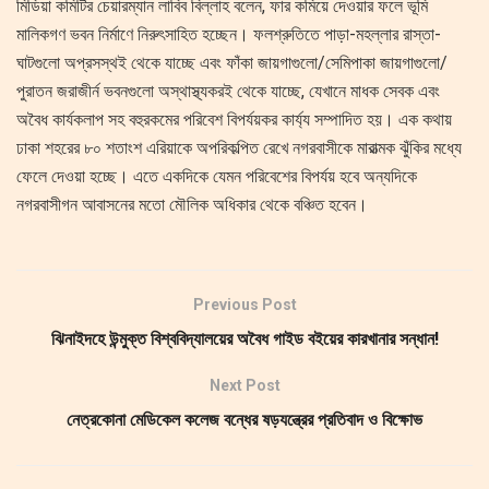
মিডিয়া কমিটির চেয়ারম্যান লাবিব বিল্লাহ বলেন, ফার কমিয়ে দেওয়ার ফলে ভূমি
মালিকগণ ভবন নির্মাণে নিরুৎসাহিত হচ্ছেন। ফলশ্রুতিতে পাড়া-মহল্লার রাস্তা-
ঘাটগুলো অপ্রসস্থই থেকে যাচ্ছে এবং ফাঁকা জায়গাগুলো/সেমিপাকা জায়গাগুলো/
পুরাতন জরাজীর্ন ভবনগুলো অস্থাস্থ্যকরই থেকে যাচ্ছে, যেখানে মাধক সেবক এবং
অবৈধ কার্যকলাপ সহ বহুরকমের পরিবেশ বিপর্যয়কর কার্য্য সম্পাদিত হয়। এক কথায়
ঢাকা শহরের ৮০ শতাংশ এরিয়াকে অপরিকল্পিত রেখে নগরবাসীকে মারাত্মক ঝুঁকির মধ্যে
ফেলে দেওয়া হচ্ছে। এতে একদিকে যেমন পরিবেশের বিপর্যয় হবে অন্যদিকে
নগরবাসীগন আবাসনের মতো মৌলিক অধিকার থেকে বঞ্চিত হবেন।
Previous Post
ঝিনাইদহে উন্মুক্ত বিশ্ববিদ্যালয়ের অবৈধ গাইড বইয়ের কারখানার সন্ধান!
Next Post
নেত্রকোনা মেডিকেল কলেজ বন্ধের ষড়যন্ত্রের প্রতিবাদ ও বিক্ষোভ