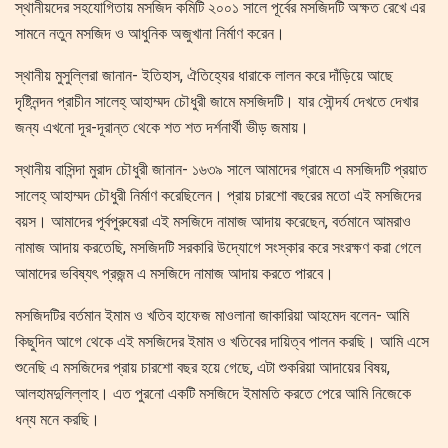
স্থানীয়দের সহযোগিতায় মসজিদ কমিটি ২০০১ সালে পূর্বের মসজিদটি অক্ষত রেখে এর
সামনে নতুন মসজিদ ও আধুনিক অজুখানা নির্মাণ করেন।
স্থানীয় মুসুল্লিরা জানান- ইতিহাস, ঐতিহ্যের ধারাকে লালন করে দাঁড়িয়ে আছে
দৃষ্টিনন্দন প্রাচীন সালেহ্ আহাম্মদ চৌধুরী জামে মসজিদটি। যার সৌন্দর্য দেখতে দেখার
জন্য এখনো দূর-দূরান্ত থেকে শত শত দর্শনার্থী ভীড় জমায়।
স্থানীয় বাসিন্দা মুরাদ চৌধুরী জানান- ১৬৩৯ সালে আমাদের গ্রামে এ মসজিদটি প্রয়াত
সালেহ্ আহাম্মদ চৌধুরী নির্মাণ করেছিলেন। প্রায় চারশো বছরের মতো এই মসজিদের
বয়স। আমাদের পূর্বপুরুষেরা এই মসজিদে নামাজ আদায় করেছেন, বর্তমানে আমরাও
নামাজ আদায় করতেছি, মসজিদটি সরকারি উদ্যোগে সংস্কার করে সংরক্ষণ করা গেলে
আমাদের ভবিষ্যৎ প্রজন্ম এ মসজিদে নামাজ আদায় করতে পারবে।
মসজিদটির বর্তমান ইমাম ও খতিব হাফেজ মাওলানা জাকারিয়া আহমেদ বলেন- আমি
কিছুদিন আগে থেকে এই মসজিদের ইমাম ও খতিবের দায়িত্ব পালন করছি। আমি এসে
শুনেছি এ মসজিদের প্রায় চারশো বছর হয়ে গেছে, এটা শুকরিয়া আদায়ের বিষয়,
আলহামদুলিল্লাহ। এত পুরনো একটি মসজিদে ইমামতি করতে পেরে আমি নিজেকে
ধন্য মনে করছি।