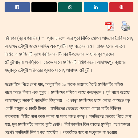
নবীনগর (ব্রাহ্মণবাড়িয়া) – প্রায় চারশো বছর পূর্বে নির্মিত মোগল আমলের তৈরি সালেহ্
আহাম্মদ চৌধুরী জামে মসজিদ এক প্রাচীন স্থাপত্যের নাম। তাজমহলের আদলে
নির্মিত এ মসজিদটি ব্রাহ্মণবাড়িয়ার নবীনগর উপজেলার আহাম্মদপুর গ্রামের
চৌধুরীপাড়ায় অবস্থিত। ১৬৩৯ সালে মসজিদটি নির্মাণ করেন আহাম্মদপুর গ্রামের
সম্ভ্রান্ত চৌধুরী পরিবারের প্রয়াত সালেহ্ আহাম্মদ চৌধুরী।
সরেজমিনে গিয়ে দেখা যায়, আনুমানিক ১০ শতক জায়গায় তৈরি মসজিদটির পশ্চিম
পাশে আছে বিশাল এক পুকুর। মসজিদের দক্ষিণে আছে কবরস্থান। পূর্ব পাশে রয়েছে
আহাম্মদপুর সরকারি প্রাথমিক বিদ্যালয়। এ ছাড়া মসজিদের ছাদে শোভা পেয়েছে বড়
একটি গম্বুজ ও চারটি মিনার। মসজিদের ভেতরের দেয়ালে পোড়া মাটির বিভিন্ন
কারুকাজে নির্মিত নানা রকম নকশা যা সবার নজর কাড়ে। মসজিদের ভেতরে গিয়ে দেখা
যায়, মূল মসজিদটির আকার খুবই ছোট। নির্মাণকালীন তিন কাতার মুসল্লি ধারণ ক্ষমতা
রেখেই মসজিদটি নির্মাণ করা হয়েছিল। পরবর্তীতে জায়গা সংকুলান না হওয়ায়