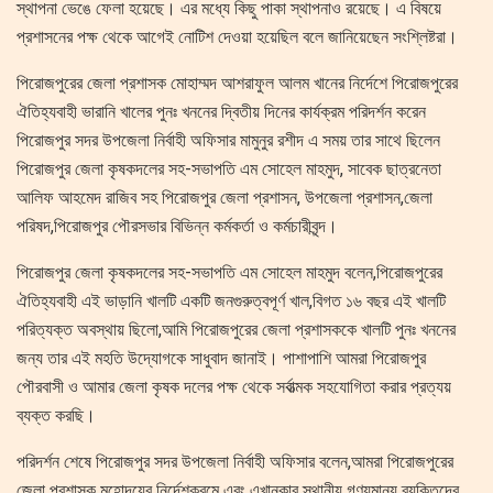
স্থাপনা ভেঙে ফেলা হয়েছে। এর মধ্যে কিছু পাকা স্থাপনাও রয়েছে। এ বিষয়ে
প্রশাসনের পক্ষ থেকে আগেই নোটিশ দেওয়া হয়েছিল বলে জানিয়েছেন সংশ্লিষ্টরা।
পিরোজপুরের জেলা প্রশাসক মোহাম্মদ আশরাফুল আলম খানের নির্দেশে পিরোজপুরের
ঐতিহ্যবাহী ভারানি খালের পুনঃ খননের দ্বিতীয় দিনের কার্যক্রম পরিদর্শন করেন
পিরোজপুর সদর উপজেলা নির্বাহী অফিসার মামুনুর রশীদ এ সময় তার সাথে ছিলেন
পিরোজপুর জেলা কৃষকদলের সহ-সভাপতি এম সোহেল মাহমুদ, সাবেক ছাত্রনেতা
আলিফ আহমেদ রাজিব সহ পিরোজপুর জেলা প্রশাসন, উপজেলা প্রশাসন,জেলা
পরিষদ,পিরোজপুর পৌরসভার বিভিন্ন কর্মকর্তা ও কর্মচারীবৃন্দ।
পিরোজপুর জেলা কৃষকদলের সহ-সভাপতি এম সোহেল মাহমুদ বলেন,পিরোজপুরের
ঐতিহ্যবাহী এই ভাড়ানি খালটি একটি জনগুরুত্বপূর্ণ খাল,বিগত ১৬ বছর এই খালটি
পরিত্যক্ত অবস্থায় ছিলো,আমি পিরোজপুরের জেলা প্রশাসককে খালটি পুনঃ খননের
জন্য তার এই মহতি উদ্যোগকে সাধুবাদ জানাই। পাশাপাশি আমরা পিরোজপুর
পৌরবাসী ও আমার জেলা কৃষক দলের পক্ষ থেকে সর্বাত্মক সহযোগিতা করার প্রত্যয়
ব্যক্ত করছি।
পরিদর্শন শেষে পিরোজপুর সদর উপজেলা নির্বাহী অফিসার বলেন,আমরা পিরোজপুরের
জেলা প্রশাসক মহোদয়ের নির্দেশক্রমে এবং এখানকার স্থানীয় গণ্যমান্য ব্যক্তিদের