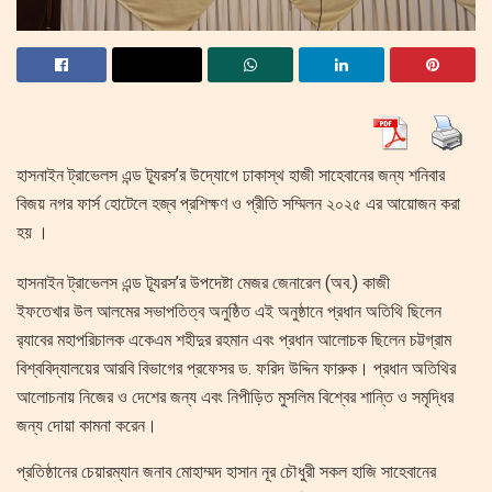
হাসনাইন ট্রাভেলস এন্ড ট্যূরস’র উদ্যোগে ঢাকাস্থ হাজী সাহেবানের জন্য শনিবার
বিজয় নগর ফার্স হোটেলে হজ্ব প্রশিক্ষণ ও প্রীতি সম্মিলন ২০২৫ এর আয়োজন করা
হয় ।
হাসনাইন ট্রাভেলস এন্ড ট্যূরস’র উপদেষ্টা মেজর জেনারেল (অব.) কাজী
ইফতেখার উল আলমের সভাপতিত্ব অনুষ্ঠিত এই অনুষ্ঠানে প্রধান অতিথি ছিলেন
র‌্যাবের মহাপরিচালক একেএম শহীদুর রহমান এবং প্রধান আলোচক ছিলেন চট্টগ্রাম
বিশ্ববিদ্যালয়ের আরবি বিভাগের প্রফেসর ড. ফরিদ উদ্দিন ফারুক। প্রধান অতিথির
আলোচনায় নিজের ও দেশের জন্য এবং নিপীড়িত মুসলিম বিশ্বের শান্তি ও সমৃদ্ধির
জন্য দোয়া কামনা করেন।
প্রতিষ্ঠানের চেয়ারম্যান জনাব মোহাম্মদ হাসান নূর চৌধুরী সকল হাজি সাহেবানের