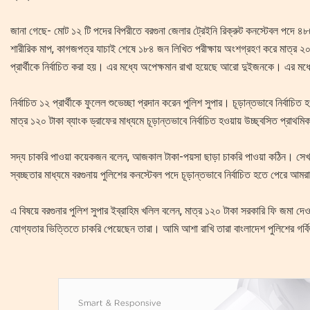
‎জানা গেছে- মোট ১২ টি পদের বিপরীতে বরগুনা জেলার ট্রেইনি রিক্রুট কনস্টেবল পদে 
শারীরিক মাপ, কাগজপত্র যাচাই শেষে ১৮৪ জন লিখিত পরীক্ষায় অংশগ্রহণ করে মাত্র ২০
প্রার্থীকে নির্বাচিত করা হয়। এর মধ্যে অপেক্ষমান রাখা হয়েছে আরো দুইজনকে। এর মধ্যে
‎নির্বাচিত ১২ প্রার্থীকে ফুলেল শুভেচ্ছা প্রদান করেন পুলিশ সুপার। চূড়ান্তভাবে নির্বাচ
মাত্র ১২০ টাকা ব্যাংক ড্রাফের মাধ্যমে চূড়ান্তভাবে নির্বাচিত হওয়ায় উচ্ছ্বসিত প্রাথম
‎সদ্য চাকরি পাওয়া কয়েকজন বলেন, আজকাল টাকা-পয়সা ছাড়া চাকরি পাওয়া কঠিন। সেখান
স্বচ্ছতার মাধ্যমে বরগুনায় পুলিশের কনস্টেবল পদে চূড়ান্তভাবে নির্বাচিত হতে পেরে আমর
‎এ বিষয়ে বরগুনার পুলিশ সুপার ইব্রাহিম খলিল বলেন, মাত্র ১২০ টাকা সরকারি ফি জমা দ
যোগ্যতার ভিত্তিতে চাকরি পেয়েছেন তারা। আমি আশা রাখি তারা বাংলাদেশ পুলিশের গর্ব