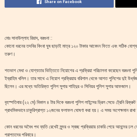
Share on Facebook
মোঃ সানাউল্লাহ রিয়াদ, বরগুনা ::
কোনো ধরনের তদবির কিংবা ঘুষ ছাড়াই মাত্র ১২০ টাকার আবেদন ফিতে এবং সঠিক যোগ্যতা
তরুণ। ‎
শতভাগ মেধা ও যোগ্যতার ভিত্তিতে নিয়োগের এ প্রক্রিয়া পরিচালনা করেছেন বরগুনা পুল
ইব্রাহিম খলিল। তার সাথে এ নিয়োগ প্রক্রিয়ায় বরিশাল থেকে আগত পুলিশের দুই উর্ধ্বজন
ছিলেন। এর মধ্যে অতিরিক্ত পুলিশ সুপার শাহিদুর ও সিনিয়র পুলিশ সুপার আফজাল।
‎বৃহস্পতিবার (২২ মে) বিকাল ৪ টার দিকে বরগুনা পুলিশ লাইন্সের ড্রিল সেডে ট্রেনি রিক্রু
প্রাথমিকভাবে চাকুরিপ্রাপ্ত ১২জনের ফলাফল ঘোষণা করা হয়। এ সময় অপেক্ষমান রাখ
কোন ধরনের অবৈধ পথ ব্যতি রেখেই সুন্দর ও স্বচ্ছ প্রক্রিয়ায় চাকরি পেয়ে আনন্দের ঢল 
প্রাপ্তদের পরিবারে।