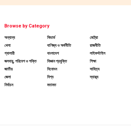
Browse by Category
অন্যান্য
ফিচার্ড
মেট্রো
খেলা
বাণিজ্য ও অর্থনীতি
রাজনীতি
গ্যালারী
বাংলাদেশ
লাইফস্টাইল
জলবায়ু, পরিবেশ ও শক্তি
বিজ্ঞান প্রযুক্তি
শিক্ষা
জাতীয়
বিনোদন
সাহিত্য
জেলা
বিশ্ব
স্বাস্থ্য
নির্বাচন
মতামত