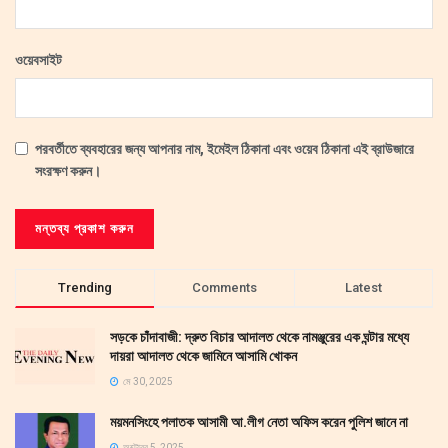
ওয়েবসাইট
পরবর্তীতে ব্যবহারের জন্য আপনার নাম, ইমেইল ঠিকানা এবং ওয়েব ঠিকানা এই ব্রাউজারে
সংরক্ষণ করুন।
Trending
Comments
Latest
সড়কে চাঁদাবাজী: দ্রুত বিচার আদালত থেকে নামঞ্জুরের এক ঘন্টার মধ্যে
দায়রা আদালত থেকে জামিনে আসামি খোকন
মে 30, 2025
ময়মনসিংহে পলাতক আসামী আ.লীগ নেতা অফিস করেন পুলিশ জানে না
অক্টোবর 5, 2025