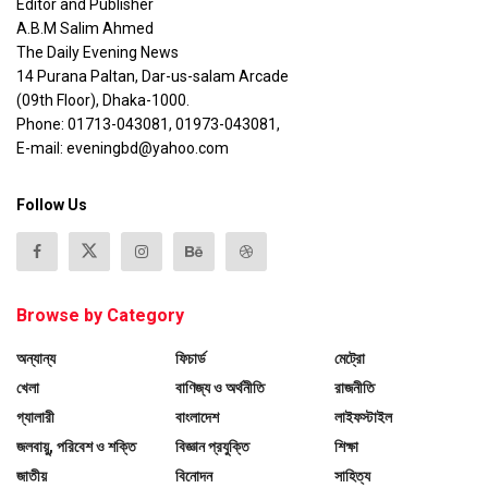
Editor and Publisher
A.B.M Salim Ahmed
The Daily Evening News
14 Purana Paltan, Dar-us-salam Arcade
(09th Floor), Dhaka-1000.
Phone: 01713-043081, 01973-043081,
E-mail: eveningbd@yahoo.com
Follow Us
Browse by Category
অন্যান্য
ফিচার্ড
মেট্রো
খেলা
বাণিজ্য ও অর্থনীতি
রাজনীতি
গ্যালারী
বাংলাদেশ
লাইফস্টাইল
জলবায়ু, পরিবেশ ও শক্তি
বিজ্ঞান প্রযুক্তি
শিক্ষা
জাতীয়
বিনোদন
সাহিত্য