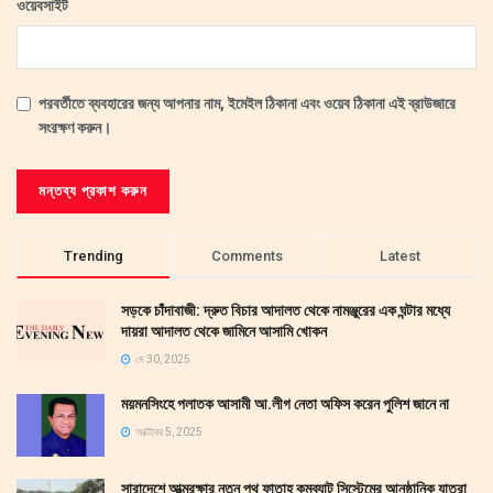
ওয়েবসাইট
পরবর্তীতে ব্যবহারের জন্য আপনার নাম, ইমেইল ঠিকানা এবং ওয়েব ঠিকানা এই ব্রাউজারে
সংরক্ষণ করুন।
Trending
Comments
Latest
সড়কে চাঁদাবাজী: দ্রুত বিচার আদালত থেকে নামঞ্জুরের এক ঘন্টার মধ্যে
দায়রা আদালত থেকে জামিনে আসামি খোকন
মে 30, 2025
ময়মনসিংহে পলাতক আসামী আ.লীগ নেতা অফিস করেন পুলিশ জানে না
অক্টোবর 5, 2025
সারাদেশে আত্মরক্ষার নতুন পথ ফাতাহ কমব্যাট সিস্টেমের আনুষ্ঠানিক যাত্রা