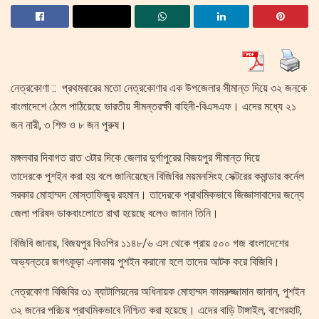
নেত্রকোণা :: প্রথমবারের মতো নেত্রকোণার এক উপজেলার সীমান্ত দিয়ে ৩২ জনকে
বাংলাদেশে ঠেলে পাঠিয়েছে ভারতীয় সীমন্তরক্ষী বাহিনী-বিএসএফ। এদের মধ্যে ২১
জন নারী, ৩ শিশু ও ৮ জন পুরুষ।
মঙ্গলবার দিবাগত রাত ৩টার দিকে জেলার দুর্গাপুরের বিজয়পুর সীমান্ত দিয়ে
তাদেরকে পুশইন করা হয় বলে জানিয়েছেন বিজিবির ময়মনসিংহ সেক্টরের কমান্ডার কর্নেল
সরকার মোহাম্মদ মোস্তাফিজুর রহমান। তাদেরকে প্রাথমিকভাবে জিজ্ঞাসাবাদের জন্যে
জেলা পরিষদ ডাকবাংলোতে রাখা হয়েছে বলেও জানান তিনি।
বিজিবি জানায়, বিজয়পুর বিওপির ১১৪৮/৬ এস থেকে প্রায় ৫০০ গজ বাংলাদেশের
অভ্যন্তরে জগৎকূড়া এলাকায় পুশইন করানো হলে তাদের আটক করে বিজিবি।
নেত্রকোণা বিজিবির ৩১ ব্যাটালিয়নের অধিনায়ক মোহাম্মদ কামরুজ্জামান জানান, পুশইন
৩২ জনের পরিচয় প্রাথমিকভাবে নিশ্চিত করা হয়েছে। এদের বাড়ি টাঙ্গাইল, বাগেরহাট,