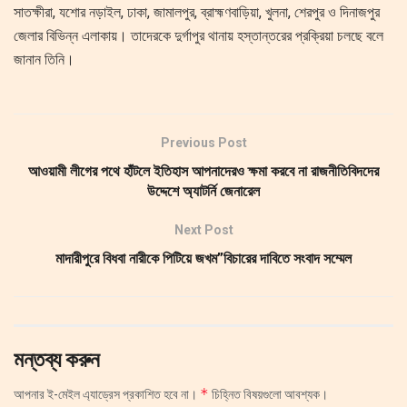
সাতক্ষীরা, যশোর নড়াইল, ঢাকা, জামালপুর, ব্রাহ্মণবাড়িয়া, খুলনা, শেরপুর ও দিনাজপুর
জেলার বিভিন্ন এলাকায়। তাদেরকে দুর্গাপুর থানায় হস্তান্তরের প্রক্রিয়া চলছে বলে
জানান তিনি।
Previous Post
আওয়ামী লীগের পথে হাঁটলে ইতিহাস আপনাদেরও ক্ষমা করবে না রাজনীতিবিদদের
উদ্দেশে অ্যাটর্নি জেনারেল
Next Post
মাদারীপুরে বিধবা নারীকে পিটিয়ে জখম”বিচারের দাবিতে সংবাদ সম্মেল
মন্তব্য করুন
*
আপনার ই-মেইল এ্যাড্রেস প্রকাশিত হবে না।
চিহ্নিত বিষয়গুলো আবশ্যক।