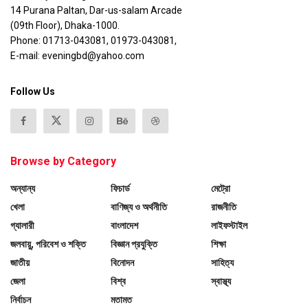
14 Purana Paltan, Dar-us-salam Arcade
(09th Floor), Dhaka-1000.
Phone: 01713-043081, 01973-043081,
E-mail: eveningbd@yahoo.com
Follow Us
Browse by Category
অন্যান্য
ফিচার্ড
মেট্রো
খেলা
বাণিজ্য ও অর্থনীতি
রাজনীতি
গ্যালারী
বাংলাদেশ
লাইফস্টাইল
জলবায়ু, পরিবেশ ও শক্তি
বিজ্ঞান প্রযুক্তি
শিক্ষা
জাতীয়
বিনোদন
সাহিত্য
জেলা
বিশ্ব
স্বাস্থ্য
নির্বাচন
মতামত