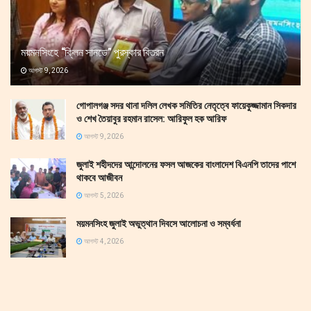
ময়মনসিংহে “ক্লিন সানডে” পুরস্কার বিতরন
আগস্ট 9, 2026
গোপালগঞ্জ সদর থানা দলিল লেখক সমিতির নেতৃত্বে ফায়েকুজ্জামান সিকদার
ও শেখ তৈয়াবুর রহমান রাসেল: আরিফুল হক আরিফ
আগস্ট 9, 2026
জুলাই শহীদদের আন্দোলনের ফসল আজকের বাংলাদেশ বিএনপি তাদের পাশে
থাকবে আজীবন
আগস্ট 5, 2026
ময়মনসিংহ জুলাই অভুত্থান দিবসে আলোচনা ও সম্বর্ধনা
আগস্ট 4, 2026