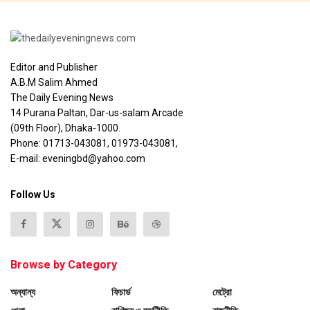
Editor and Publisher
A.B.M Salim Ahmed
The Daily Evening News
14 Purana Paltan, Dar-us-salam Arcade
(09th Floor), Dhaka-1000.
Phone: 01713-043081, 01973-043081,
E-mail: eveningbd@yahoo.com
Follow Us
Browse by Category
অন্যান্য
ফিচার্ড
মেট্রো