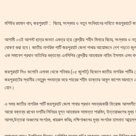
মশিউর রহমান খান, জয়পুরহাট :: বিচার, সংস্কার ও নতুন সংবিধানের দাবিতে জয়পুরহাটে জ
আগামী ০৩ই আগস্ট ছাত্র জনতা একত্র হয়ে কেন্দ্রীয় শহীদ মিনারে বিচার, সংস্কার ও ন
ঘোষণা করা হবে। জাতীয় নাগরিক পার্টি জয়পুরহাট জেলা শাখার আয়োজনে দেশ গড়তে জুল
এক সমাবেশ প্রধান অতিথির বক্তব্যে এনসিপির কেন্দ্রীয় আহবায়ক নাহিদ ইসলাম এসব 
জয়পুরহাট সিও কলোনি এলাকা থেকে শনিবার (০৫ জুলাই) বিকেলে জাতীয় নাগরিক পার্টির কে
জয়পুরহাটের স্থানীয় নেতৃবৃন্দ পদযাত্রা করে শহরের শহীদ ডাক্তার আবুল কাশেম ময়দানে
হোন।
এ সময় জাতীয় নাগরিক পার্টি জয়পুরহাট জেলা শাখার প্রধান সমন্বয়কারী ফিরোজ আলমগী
আরো বক্তব্য রাখেন দলটির সিনিয়র যুগ্ন আহবায়ক সামান্তা শারমিন, উত্তরাঞ্চলের মুখ্
আলম,উত্তরা অঞ্চলের সংগঠক, খায়রুল কবির, দক্ষিণাঞ্চলের মুখ্য সংগঠক হাসনাত আব্দুল্ল