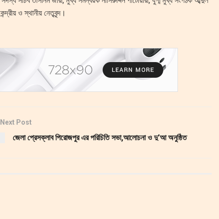
 সচিব তাসনিম জারা, মুখ্য সমন্বয়ক নাসিরুদ্দিন পাটোয়ারী, যুগ্ম মুখ্য সংগঠক আব্দুল
দ্রীয় ও স্থানীয় নেতৃবৃন্দ।
Next Post
জেলা প্রেসক্লাব পিরোজপুর এর পরিচিতি সভা,আলোচনা ও দু’আ অনুষ্ঠিত