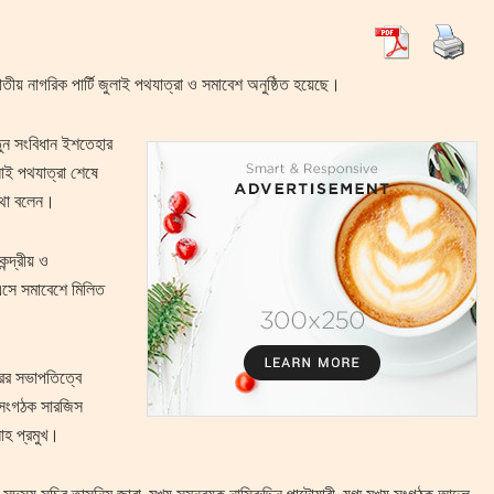
াতীয় নাগরিক পার্টি জুলাই পথযাত্রা ও সমাবেশ অনুষ্ঠিত হয়েছে।
তুন সংবিধান ইশতেহার
াই পথযাত্রা শেষে
কথা বলেন।
ন্দ্রীয় ও
 এসে সমাবেশে মিলিত
রের সভাপতিত্বে
য সংগঠক সারজিস
াহ প্রমুখ।