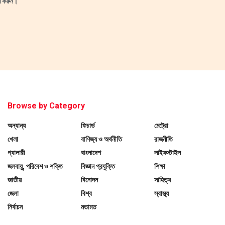
ষণ করুন।
Browse by Category
অন্যান্য
ফিচার্ড
মেট্রো
খেলা
বাণিজ্য ও অর্থনীতি
রাজনীতি
গ্যালারী
বাংলাদেশ
লাইফস্টাইল
জলবায়ু, পরিবেশ ও শক্তি
বিজ্ঞান প্রযুক্তি
শিক্ষা
জাতীয়
বিনোদন
সাহিত্য
জেলা
বিশ্ব
স্বাস্থ্য
নির্বাচন
মতামত