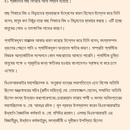
৪১ প্রজাতির মাছ ফিরিয়ে আনা সম্ভব হয়েছে।
মাছ শিকারে বিষ ও বিদ্যুতের ব্যবহারকে উদ্বেগের কারণ হিসেবে উল্লেখ করে তিনি
বলেন, মানুষ কত নিষ্ঠুর তারা মাছ শিকারে বিষ ও বিদ্যুতের ব্যবহার করছে। এটি হচ্ছে
মানুষের লোভ ও তাৎক্ষণিক লাভের কারণে।
প্লাস্টিকদূষণ মারাত্মক আকার ধারণ করেছে উল্লেখ করে তিনি বলেন, মৎস্যসম্পদ
ধ্বংসের পেছনে পানি ও প্লাস্টিকদূষণ অন্যতম ক্ষতির কারণ। সম্প্রতি প্লাস্টিক
বিষয়ক আন্তর্জাতিক সম্মেলনে কোন সমঝোতায় আসতে পারেনি। প্লাস্টিক চুক্তি
মানুষের পক্ষে ও প্রকৃতির জন্য ক্ষতিকর হওয়ায় বাংলাদেশও স্বাক্ষর না করে চলে
এসেছে।
বিএফআরআইর মহাপরিচালক ড. অনুরাধা ভদ্রের সভাপতিত্বে এতে বিশেষ অতিথি
ছিলেন মন্ত্রণালয়ের সচিব (রুটিন দায়িত্ব) মো. তোফাজ্জেল হোসেন, সম্মানিত অতিথি
ছিলেন মৎস্য উন্নয়ন করপোরেশনের চেয়ারম্যান ফারাহ শাম্মী ও মৎস্য অধিদপ্তরের
মহাপরিচালক ড. মো. আবদুর রউফ। মূল প্রবন্ধ উপস্থাপন করেন বিএফআরআইর
ঊধ্বর্তন বৈজ্ঞানিক কর্মকর্তা ড. মো. মশিউর রহমান। এসময় বিএফআরআই এর
বিজ্ঞানীবৃন্দ, ঊর্ধ্বতন কর্মকর্তাবৃন্দ, মৎস্যজীবী ও সুধীজন উপস্থিত ছিলেন