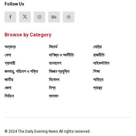
Follow Us
Browse by Category
অন্যান্য
ফিচার্ড
মেট্রো
খেলা
বাণিজ্য ও অর্থনীতি
রাজনীতি
গ্যালারী
বাংলাদেশ
লাইফস্টাইল
জলবায়ু, পরিবেশ ও শক্তি
বিজ্ঞান প্রযুক্তি
শিক্ষা
জাতীয়
বিনোদন
সাহিত্য
জেলা
বিশ্ব
স্বাস্থ্য
নির্বাচন
মতামত
© 2024
The Daily Evening News
All rights reserved.