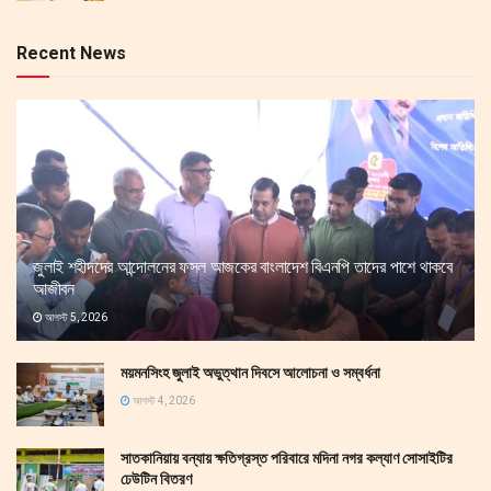
Recent News
জুলাই শহীদদের আন্দোলনের ফসল আজকের বাংলাদেশ বিএনপি তাদের পাশে থাকবে
আজীবন
আগস্ট 5, 2026
ময়মনসিংহ জুলাই অভুত্থান দিবসে আলোচনা ও সম্বর্ধনা
আগস্ট 4, 2026
সাতকানিয়ায় বন্যায় ক্ষতিগ্রস্ত পরিবারে মদিনা নগর কল্যাণ সোসাইটির
ঢেউটিন বিতরণ