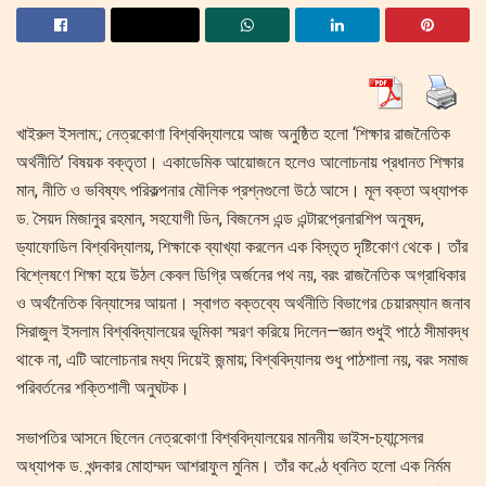
খাইরুল ইসলাম:; নেত্রকোণা বিশ্ববিদ্যালয়ে আজ অনুষ্ঠিত হলো ‘শিক্ষার রাজনৈতিক
অর্থনীতি’ বিষয়ক বক্তৃতা। একাডেমিক আয়োজনে হলেও আলোচনায় প্রধানত শিক্ষার
মান, নীতি ও ভবিষ্যৎ পরিকল্পনার মৌলিক প্রশ্নগুলো উঠে আসে। মূল বক্তা অধ্যাপক
ড. সৈয়দ মিজানুর রহমান, সহযোগী ডিন, বিজনেস এন্ড এন্টারপ্রেনারশিপ অনুষদ,
ড্যাফোডিল বিশ্ববিদ্যালয়, শিক্ষাকে ব্যাখ্যা করলেন এক বিস্তৃত দৃষ্টিকোণ থেকে। তাঁর
বিশ্লেষণে শিক্ষা হয়ে উঠল কেবল ডিগ্রি অর্জনের পথ নয়, বরং রাজনৈতিক অগ্রাধিকার
ও অর্থনৈতিক বিন্যাসের আয়না। স্বাগত বক্তব্যে অর্থনীতি বিভাগের চেয়ারম্যান জনাব
সিরাজুল ইসলাম বিশ্ববিদ্যালয়ের ভূমিকা স্মরণ করিয়ে দিলেন—জ্ঞান শুধুই পাঠে সীমাবদ্ধ
থাকে না, এটি আলোচনার মধ্য দিয়েই জন্মায়; বিশ্ববিদ্যালয় শুধু পাঠশালা নয়, বরং সমাজ
পরিবর্তনের শক্তিশালী অনুঘটক।
সভাপতির আসনে ছিলেন নেত্রকোণা বিশ্ববিদ্যালয়ের মাননীয় ভাইস-চ্যান্সেলর
অধ্যাপক ড. খন্দকার মোহাম্মদ আশরাফুল মুনিম। তাঁর কণ্ঠে ধ্বনিত হলো এক নির্মম