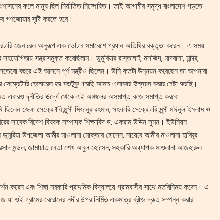
দুঃশাসনের ফলে মানুষ ছিল নির্যাতিত নিষ্পেষিত। তাই আগামীর সমৃদ্ধ বাংলাদেশ গড়তে
কের গণজোয়ার সৃষ্টি করতে হবে।
ক্রেটারি জেনারেল অনুরূপ এক ভোটার সমাবেশে প্রধান অতিথির বক্তৃতা করেন। এ সময়
সহযোগিতায় সন্ত্রাসমুক্ত করেছিলাম। ডুমুরিয়ার রাস্তাঘাট, মসজিদ, মাদরাসা, মন্দির,
ষোল সতেরো বছরে এই আসনে পূর্ণ মন্ত্রীও ছিলেন। উনি কতটা উন্নয়ন করেছেন তা আপনারা
সেক্রেটারি জেনারেল হয় যতটুকু পারছি আমার এলাকার উন্নয়ন করার চেষ্টা করছি।
 এবারও দূর্নীতির ঊর্দ্ধে থেকে এই অঞ্চলের অসমাপ্ত কাজ সমাপ্ত করবো
ন জেলা সেক্রেটারি মুন্সী মিজানুর রহমান, সহকারি সেক্রেটারি মুন্সী মঈনুল ইসলাম ও
িরের সাবেক বিদেশ বিষয়ক সম্পাদক শিক্ষাবিদ ড. একরাম উদ্দিন সুমন। ইউনিয়ন
করেন ডুমুরিয়া উপজেলা আমীর মাওলানা মোক্তার হোসেন, নায়েবে আমীর মাওলানা হাবিবুর
দেব প্রসাদ মন্ডল, জামায়াত নেতা শেখ আবুল হোসেন, সহকারি অধ্যাপক মাওলানা আজহারুল
রিদর্শন করেন এবং শিঙ্গা সরকারি প্রাথমিক বিদ্যালয়ে গ্রামবাসীর সাথে মতবিনিময় করেন। এ
রীজ যা ওই গ্রামের বেরোনের নদীর উপর নির্মিত একমাত্র ব্রীজ দ্রুত সম্পন্ন করার