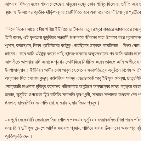
আপনারা বিভিন্ন দলের শাসন দেখেছেন, মানুষের মধ্যে কোন শান্তি ছিলোনা, দুর্নীতি আর 
ন্যায় ও ইনসাফের প্রতীক দাঁড়িপাল্লায় ভোট দিতে হবে এবং ঘরে ঘরে দাঁড়িপাল্লা প্রতী
এদিকে বিকেল সাড়ে ৫টায় খর্ণিয়া ইউনিয়নের টিপনার নতুন রাস্তা বাজারে জামায়াতের সে
তিনি বলেন, এই ফুলতলা ডুমুরিয়ার সন্ত্রাসী জনপদকে জীবনের মায়া উপেক্ষা করে প্রশাসনের 
শ্মশান, কবরস্থান, শিক্ষা প্রতিষ্ঠানের যতটুকু পেরেছিলাম উন্নয়ন করেছিলাম। বিগত 
জানেন। তবে আমি এইটুকু বলতে পারি, ছাত্র-জনতার অভ্যুত্থানের পর আমি আমার দলের 
আগামীতে আপনারা যদি আমাকে পুনরায় ভোট দিয়ে নির্বাচিত করেন তাহলে আমি অতীতের মত
ইনশাআল্লাহ। ইউনিয়ন আমীর শেখ আবুল হোসেনের সভাপতিত্বে অনুষ্ঠানে বিশেষ অতিথি ছিলে
অধ্যাপক মিয়া গোলাম কুদ্দুস, কর্মপরিষদ সদস্য এডভোকেট আবু ইউসুফ মোল্যা, ছাত্রশিব
সেক্রেটারি মাওলানা মুজিবুর রহমানের পরিচালনায় অনুষ্ঠানে অন্যান্যের মধ্যে বক্তৃতা 
রহমান, ডুমুরিয়া উপজেলা হিন্দু কমিটির সভাপতি কৃষ্ণ নন্দী, সাধারণ সম্পাদক অধ্যক্ষ 
ইসলাম, ছাত্রশিবির সভাপতি মো. ছামদান হাসান লিমন প্রমুখ।
এর পূর্বে সেক্রেটারি জেনারেল মিয়া গোলাম পরওয়ার ডুমুরিয়ার বন্যাকবলিত শিঙ্গা গ্রাম প
সময় তিনি দুটি পূজা মন্ডপে আর্থিক সহায়তা প্রদান, পালিয়ে যাওয়া ঠিকাদারের অসমাপ্ত ব্
প্রতিশ্রুতি দেন।