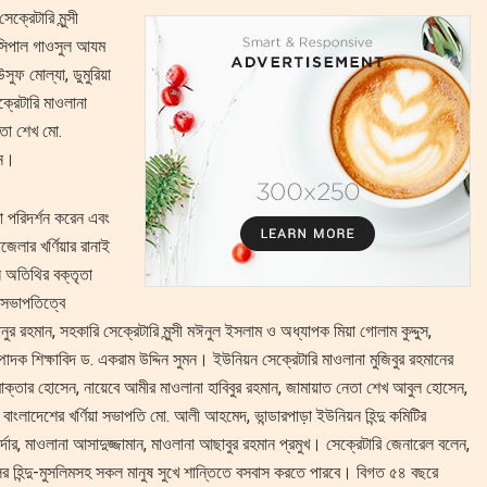
্রেটারি মুন্সী
িন্সিপাল গাওসুল আযম
ুফ মোল্যা, ডুমুরিয়া
্রেটারি মাওলানা
েতা শেখ মো.
েন।
া পরিদর্শন করেন এবং
জেলার খর্ণিয়ার রানাই
 অতিথির বক্তৃতা
সভাপতিত্বে
নুর রহমান, সহকারি সেক্রেটারি মুন্সী মঈনুল ইসলাম ও অধ্যাপক মিয়া গোলাম কুদ্দুস,
দক শিক্ষাবিদ ড. একরাম উদ্দিন সুমন। ইউনিয়ন সেক্রেটারি মাওলানা মুজিবুর রহমানের
 মোক্তার হোসেন, নায়েবে আমীর মাওলানা হাবিবুর রহমান, জামায়াত নেতা শেখ আবুল হোসেন,
বাংলাদেশের খর্ণিয়া সভাপতি মো. আলী আহমেদ, ভান্ডারপাড়া ইউনিয়ন হিন্দু কমিটির
দার, মাওলানা আসাদুজ্জামান, মাওলানা আছাবুর রহমান প্রমুখ। সেক্রেটারি জেনারেল বলেন,
ের হিন্দু-মুসলিমসহ সকল মানুষ সুখে শান্তিতে বসবাস করতে পারবে। বিগত ৫৪ বছরে