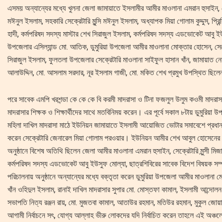
এসময় অন্যান্যের মধ্যে খুলনা জেলা জামায়াতে ইসলামীর আমীর মাওলানা এমরান হুসাইন, সেক
মঈনুল ইসলাম, সহকারি সেক্রেটারি মুন্সি মঈনুল ইসলাম, অধ্যাপক মিয়া গোলাম কুদ্দুস, প্র
হাদী, কর্মপরিষদ সদস্য মাস্টার শেখ সিরাজুল ইসলাম, কর্মপরিষদ সদস্য এডভোকেট আবু ইউস
উপজেলার এসিল্যান্ড মো. আতিক, ডুমুরিয়া উপজেলা আমীর মাওলানা মোক্তার হোসেন, সেক
সিরাজুল ইসলাম, ফুলতলা উপজেলার সেক্রেটারি মাওলানা সাইফুল হাসান খাঁন, জামায়াত ন
আলাউদ্দিন, মো. আসলাম সরদার, নূর ইসলাম গাজী, মো. মকিত শেখ প্রমুখ উপস্থিত ছিল
পরে সাবেক এমপি খরশন্ডা কে কে কে বি করমী মাদরাসা ও টিনা ফজলুল উলুম কওমী মাদরাস
মাদরাসার শিক্ষক ও শিক্ষার্থীদের সাথে মতবিনিময় করেন। এর পূর্বে সকাল ৮টায় ডুমুরিয়া উপ
মহিলা দাখিল মাদরাসা মাঠে ইউনিয়ন জামায়াতে ইসলামী আয়োজিত ভোটার সমাবেশে প্রধান
করেন সেক্রেটারি জেনারেল মিয়া গোলাম পরওয়ার। ইউনিয়ন আমীর শেখ আবুল হোসেনের 
অনুষ্ঠানে বিশেষ অতিথি ছিলেন জেলা আমীর মাওলানা এমরান হুসাইন, সেক্রেটারি মুন্সী মিজা
কর্মপরিষদ সদস্য এডভোকেট আবু ইউসুফ মোল্যা, ছাত্রশিবিরের সাবেক বিদেশ বিষয়ক সম্পা
পরিচালনায় অনুষ্ঠানে অন্যান্যের মধ্যে বক্তৃতা করেন ডুমুরিয়া উপজেলা আমীর মাওলানা
খাঁন ওহিদুল ইসলাম, রানাই দাখিল মাদরাসার সুপার মো. মোস্তফা কামাল, ইসলামী আন্দোলন 
সভাপতি নিত্য রঞ্জন রায়, মো. মুজতবা কামাল, আতাউর রহমান, মতিউর রহমান, মুকুল জোয়ার্
আগামী নির্বাচনে সৎ, যোগ্য আল্লাহ ভীরু লোকদের যদি নির্বাচিত করেন তাহলে এই অঞ্চল