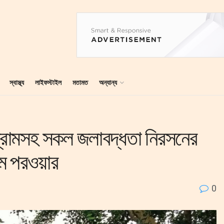
স্বাস্থ্য
লাইফস্টাইল
মতামত
অন্যান্য
ুগ্রামসহ সকল জলাবদ্ধতা নিরসনের
াম পরওয়ার
0