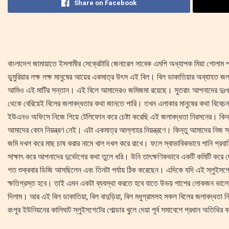
Share on Facebook
বাংলাদেশ জামায়াতে ইসলামীর সেক্রেটারি জেনারেল সাবেক এমপি অধ্যাপক মিয়া গোলাম প
ডুমুরিয়ার লক্ষ লক্ষ মানুষের আয়ের একমাত্র উৎস এই বিল। বিল ডাকাতিয়ার অব্যাহত জলা
আমিও এই মাটির সন্তান। এই বিলে আমাদেরও জমিজমা রয়েছে। সুতরাং আপনাদের দুঃখ-
থেকে বেরিয়েই বিলের জলাবদ্ধতার কথা জানতে পারি। তখন এলাকার মানুষের কথা বিবেচনায় র
ইউএনও অফিসে নিজে গিয়ে টেলিফোন করে চেষ্টা করেছি এই জলাবদ্ধতা নিরসনের। কিন্তু এ
আমাদের কোন নিয়ন্ত্রণ নেই। এটা একমাত্র আল্লাহর নিয়ন্ত্রণে। কিন্তু আমাদের নিজ স্বার্
জমি দখল করে মাছ চাষ করার নামে খাল দখল করে রাখে। ফলে স্বাভাবিকভাবে পানি প্রবাহিত
সাক্ষাৎ করে আপনাদের দুর্ভোগের কথা তুলে ধরি। উনি তাৎক্ষণিকভাবে একটি কমিটি করে
গত শুক্রবার ডিজি আসছিলেন এবং তিনটা পর্যায় ঠিক করেছেন। এদিকে যদি এই স্লুইসগে
ক্ষতিগ্রস্ত হবে। তাই এমন একটা ব্যবস্থা করতে হবে যাতে উভয় পাশের লোকজন ভালো 
দিলাম। আর এই বিল ডাকাতিয়া, বিল বাদুড়িয়া, বিল মধুগ্রামসহ সকল বিলের জলাবদ্ধতা নি
রংপুর ইউনিয়নের কালিঘাট স্লুইসগেটের পোল্ডার খুলে দেয়া পূর্ব সমাবেশে প্রধান অতিথির