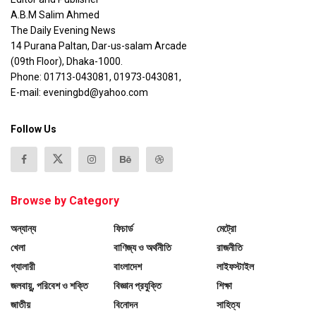
A.B.M Salim Ahmed
The Daily Evening News
14 Purana Paltan, Dar-us-salam Arcade
(09th Floor), Dhaka-1000.
Phone: 01713-043081, 01973-043081,
E-mail: eveningbd@yahoo.com
Follow Us
Browse by Category
অন্যান্য
ফিচার্ড
মেট্রো
খেলা
বাণিজ্য ও অর্থনীতি
রাজনীতি
গ্যালারী
বাংলাদেশ
লাইফস্টাইল
জলবায়ু, পরিবেশ ও শক্তি
বিজ্ঞান প্রযুক্তি
শিক্ষা
জাতীয়
বিনোদন
সাহিত্য