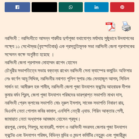
নরসিংদী :: নরসিংদীতে আসন্ন শারদীয় দুর্গাপূজা যথাযোগ্য মর্যাদায় সুষ্ঠুভাবে উদযাপনের
লক্ষ্যে ১১ সেপ্টেম্বর (বৃহস্পতিবার) এক প্রস্তুতিমূলক সভা নরসিংদী জেলা প্রশাসকের
সম্মেলন কক্ষে অনুষ্ঠিত হয়েছে ।
নরসিংদী জেলা প্রশাসক মোহাম্মদ রাশেদ হোসেন
চৌধুরীর সভাপতিত্বে সভায় বক্তব্য রাখেন নরসিংদী সেনা ক্যাম্পের কমান্ডিং অফিসার
লেঃ কর্ণেল আবু সিদ্দিক, নরসিংদীর নবাগত পুলিশ সুপার মোঃ মেনহাজুল আলম, সিভিল
সার্জন ডা. আমীরুল হক শামীম, নরসিংদী জেলা পূজা উদযাপন ফ্রন্টের আহবায়ক দীপক
কুমার বর্মন প্রিন্স, জেলা পূজা উদযাপন পরিষদের ভারপ্রাপ্ত সভাপতি মাখন দাস,
নরসিংদী প্রেস ক্লাবের সভাপতি মোঃ নূরুল ইসলাম, সাবেক সভাপতি নিবারণ রায়,
বিএনপি নেতা গোলাম কবির কামাল, এনসিপি নেত্রী এ্যাড. শিরিন আক্তার শেলী,
জামায়াত নেতা অধ্যাপক আমজাদ হোসেন প্রমুখ।
রায়পুরা, বেলাব, শিবপুর, মনোহরদী, পলাশ ও নরসিংদী সদরসহ জেলার পূজা উদযাপন
ফ্রন্টের এবং উদযাপন পরিষদ, বিভিন্ন মন্দির ও মন্ডপ কমিটির নেতৃবৃন্দ এবং পূজারীবৃন্দ