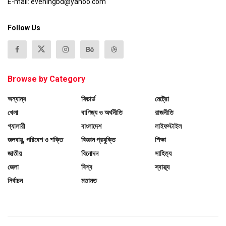
E-mail: eveningbd@yahoo.com
Follow Us
Browse by Category
অন্যান্য
ফিচার্ড
মেট্রো
খেলা
বাণিজ্য ও অর্থনীতি
রাজনীতি
গ্যালারী
বাংলাদেশ
লাইফস্টাইল
জলবায়ু, পরিবেশ ও শক্তি
বিজ্ঞান প্রযুক্তি
শিক্ষা
জাতীয়
বিনোদন
সাহিত্য
জেলা
বিশ্ব
স্বাস্থ্য
নির্বাচন
মতামত