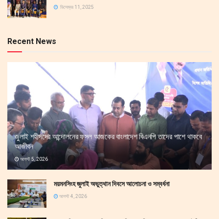
ডিসেম্বর 11, 2025
Recent News
জুলাই শহীদদের আন্দোলনের ফসল আজকের বাংলাদেশ বিএনপি তাদের পাশে থাকবে
আজীবন
আগস্ট 5, 2026
ময়মনসিংহ জুলাই অভুত্থান দিবসে আলোচনা ও সম্বর্ধনা
আগস্ট 4, 2026