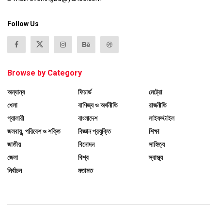
Follow Us
Browse by Category
অন্যান্য
ফিচার্ড
মেট্রো
খেলা
বাণিজ্য ও অর্থনীতি
রাজনীতি
গ্যালারী
বাংলাদেশ
লাইফস্টাইল
জলবায়ু, পরিবেশ ও শক্তি
বিজ্ঞান প্রযুক্তি
শিক্ষা
জাতীয়
বিনোদন
সাহিত্য
জেলা
বিশ্ব
স্বাস্থ্য
নির্বাচন
মতামত