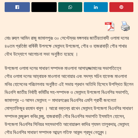
মোঃ রুহুল আমিন রাজু জামালপুরঃ ৩০ সেপ্টেম্বর মঙ্গলবার জাতীয়তাবাদী ওলামা দলের
৪৬তম প্রতিষ্ঠা বার্ষিকী উপলক্ষে মেলান্দহ উপজেলা, পৌর ও হাজরাবাড়ী পৌর শাখার
যৌথ উদ্যোগে আলোচনা সভা অনুষ্ঠিত হয়েছে ।
উপজেলা ওলামা দলের সাধারণ সম্পাদক মাওলানা আসাদুজ্জামানের সভাপতিত্বে
পৌর ওলামা দলের আহ্বায়ক মাওলানা আনোয়ার এবং সদস্য সচিব হাফেজ মাওলানা
মনির হোসেনের পরিচালনায় অনুষ্ঠিত এই সভায় প্রধান অতিথি হিসেবে উপস্থিত ছিলেন
বিএনপি জাতীয় নির্বাহী কমিটির সহ-সম্পাদক ও মেলান্দহ উপজেলা বিএনপির সভাপতি,
জামালপুর -৩ আসন মেলান্দহ – মাদারগঞ্জের বিএনপির এমপি প্রার্থী জননেতা
মোস্তাফিজুর রহমান বাবুল । আরো বক্তব্য রাখেন মেলান্দহ উপজেলা বিএনপির সাধারণ
সম্পাদক মন্জুরুল কবির মন্জু, হাজরাবাড়ী পৌর বিএনপির সভাপতি ইসমাইল হোসেন,
উপজেলা বিএনপির সিনিয়র সহসভাপতি আনোয়ারুল কাদির শ‍্যমল তালুকদার, মেলান্দহ
পৌর বিএনপির সাধারণ সম্পাদক আব্দুল লতিফ আকন্দ প্রমুখ নেতৃবৃন্দ।