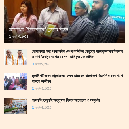
ময়মনসিংহে “ক্লিন সানডে” পুরস্কার বিতরন
আগস্ট 9, 2026
গোপালগঞ্জ সদর থানা দলিল লেখক সমিতির নেতৃত্বে ফায়েকুজ্জামান সিকদার
ও শেখ তৈয়াবুর রহমান রাসেল: আরিফুল হক আরিফ
আগস্ট 9, 2026
জুলাই শহীদদের আন্দোলনের ফসল আজকের বাংলাদেশ বিএনপি তাদের পাশে
থাকবে আজীবন
আগস্ট 5, 2026
ময়মনসিংহ জুলাই অভুত্থান দিবসে আলোচনা ও সম্বর্ধনা
আগস্ট 4, 2026