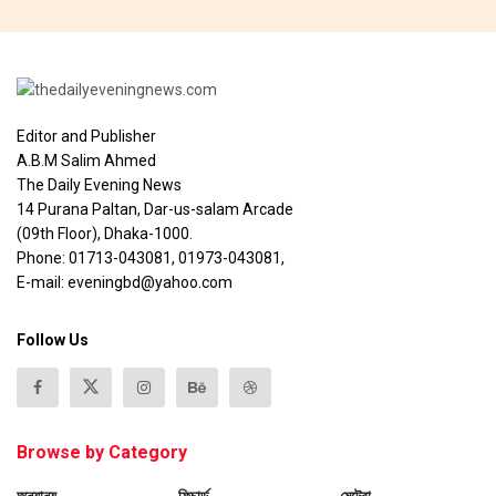
Editor and Publisher
A.B.M Salim Ahmed
The Daily Evening News
14 Purana Paltan, Dar-us-salam Arcade
(09th Floor), Dhaka-1000.
Phone: 01713-043081, 01973-043081,
E-mail: eveningbd@yahoo.com
Follow Us
Browse by Category
অন্যান্য
ফিচার্ড
মেট্রো