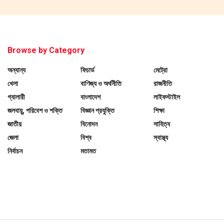
Browse by Category
অন্যান্য
ফিচার্ড
মেট্রো
খেলা
বাণিজ্য ও অর্থনীতি
রাজনীতি
গ্যালারী
বাংলাদেশ
লাইফস্টাইল
জলবায়ু, পরিবেশ ও শক্তি
বিজ্ঞান প্রযুক্তি
শিক্ষা
জাতীয়
বিনোদন
সাহিত্য
জেলা
বিশ্ব
স্বাস্থ্য
নির্বাচন
মতামত