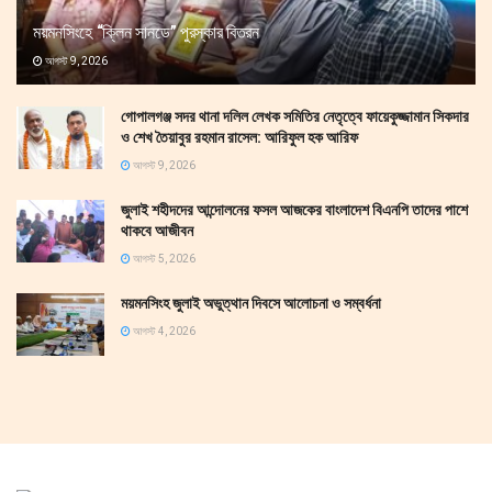
ময়মনসিংহে “ক্লিন সানডে” পুরস্কার বিতরন
আগস্ট 9, 2026
গোপালগঞ্জ সদর থানা দলিল লেখক সমিতির নেতৃত্বে ফায়েকুজ্জামান সিকদার
ও শেখ তৈয়াবুর রহমান রাসেল: আরিফুল হক আরিফ
আগস্ট 9, 2026
জুলাই শহীদদের আন্দোলনের ফসল আজকের বাংলাদেশ বিএনপি তাদের পাশে
থাকবে আজীবন
আগস্ট 5, 2026
ময়মনসিংহ জুলাই অভুত্থান দিবসে আলোচনা ও সম্বর্ধনা
আগস্ট 4, 2026