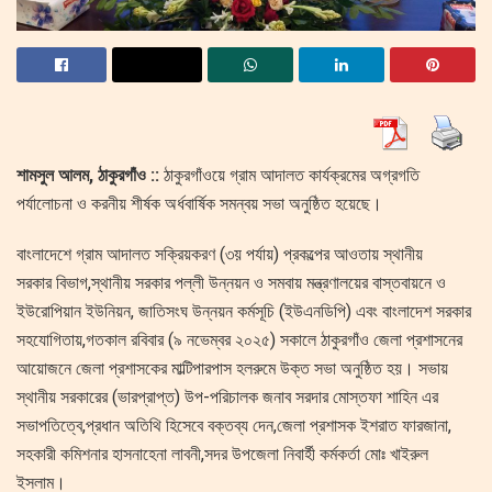
শামসুল আলম, ঠাকুরগাঁও ::
ঠাকুরগাঁওয়ে গ্রাম আদালত কার্যক্রমের অগ্রগতি
পর্যালোচনা ও করনীয় শীর্ষক অর্ধবার্ষিক সমন্বয় সভা অনুষ্ঠিত হয়েছে।
বাংলাদেশে গ্রাম আদালত সক্রিয়করণ (৩য় পর্যায়) প্রকল্পের আওতায় স্থানীয়
সরকার বিভাগ,স্থানীয় সরকার পল্লী উন্নয়ন ও সমবায় মন্ত্রণালয়ের বাস্তবায়নে ও
ইউরোপিয়ান ইউনিয়ন, জাতিসংঘ উন্নয়ন কর্মসূচি (ইউএনডিপি) এবং বাংলাদেশ সরকার
সহযোগিতায়,গতকাল রবিবার (৯ নভেম্বর ২০২৫) সকালে ঠাকুরগাঁও জেলা প্রশাসনের
আয়োজনে জেলা প্রশাসকের মাল্টিপারপাস হলরুমে উক্ত সভা অনুষ্ঠিত হয়। সভায়
স্থানীয় সরকারের (ভারপ্রাপ্ত) উপ-পরিচালক জনাব সরদার মোস্তফা শাহিন এর
সভাপতিত্বে,প্রধান অতিথি হিসেবে বক্তব্য দেন,জেলা প্রশাসক ইশরাত ফারজানা,
সহকারী কমিশনার হাসনাহেনা লাবনী,সদর উপজেলা নিবার্হী কর্মকর্তা মোঃ খাইরুল
ইসলাম।