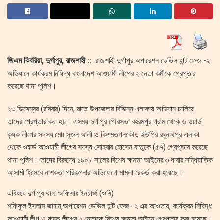
জিএম কিবরিয়া, দুর্গাপুর, রাজশাহী ::
রাজশাহী দুর্গাপুর অপারেশন ডেভিল হান্ট ফেজ -২
অভিযানে কার্যক্রম নিষিদ্ধ বাংলাদেশ আওয়ামী লীগের ২ নেতা কর্মীকে গ্রেপ্তার
করেছে থানা পুলিশ।
২৩ ডিসেম্বর (রবিবার) দিনে, রাতে উপজেলার বিভিন্ন এলাকায় অভিযান চালিয়ে
তাদের গ্রেপ্তার করা হয়। এসময় দুর্গাপুর পৌরসভা বহরমপুর গ্রাম থেকে ৬ ওয়ার্ড
কৃষক লীগের সদস্য মোঃ সুজন আলী ও কিশমতগনকৌড় ইউপির রঘুনাথপুর এলাকা
থেকে ওয়ার্ড আওয়ামী লীগের সদস্য সোহরাব হোসেন বাচ্চুকে (৫৭) গ্রেপ্তার করেছে
থানা পুলিশ। তাদের বিরুদ্ধে ১৯০৮ সালের বিশেষ ক্ষমতা আইনের ৩ ধারার সন্ধিয়াতিক
আসামী হিসেবে নাশকতা পরিকল্পনার অভিযোগে মামলা রেকর্ড করা হয়েছে।
এবিষয়ে দুর্গাপুর থানা অফিসার ইনচার্জ (ওসি)
শফিকুল ইসলাম জানান,অপারেশন ডেভিল হান্ট ফেজ- ২ এর আওতায়, কার্যক্রম নিষিদ্ধ
আওয়ামী লীগ ও কৃষক লীগের ২ নেতাকে বিশেষ ক্ষমতা আইনে গ্রেপ্তার করা হয়েছে।