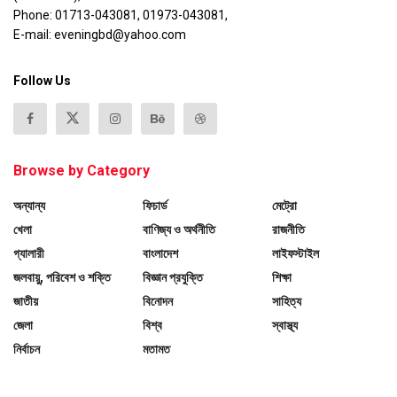
Phone: 01713-043081, 01973-043081,
E-mail: eveningbd@yahoo.com
Follow Us
Browse by Category
অন্যান্য
ফিচার্ড
মেট্রো
খেলা
বাণিজ্য ও অর্থনীতি
রাজনীতি
গ্যালারী
বাংলাদেশ
লাইফস্টাইল
জলবায়ু, পরিবেশ ও শক্তি
বিজ্ঞান প্রযুক্তি
শিক্ষা
জাতীয়
বিনোদন
সাহিত্য
জেলা
বিশ্ব
স্বাস্থ্য
নির্বাচন
মতামত