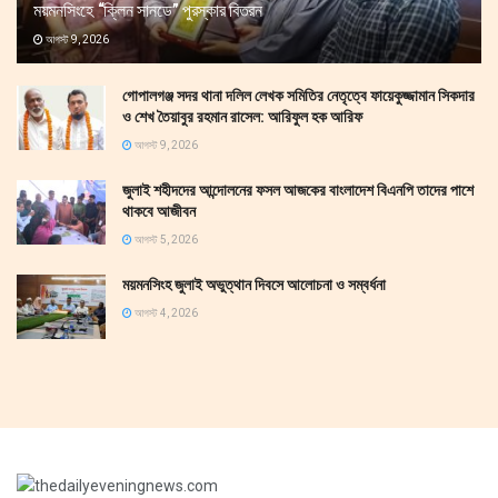
ময়মনসিংহে “ক্লিন সানডে” পুরস্কার বিতরন
আগস্ট 9, 2026
গোপালগঞ্জ সদর থানা দলিল লেখক সমিতির নেতৃত্বে ফায়েকুজ্জামান সিকদার
ও শেখ তৈয়াবুর রহমান রাসেল: আরিফুল হক আরিফ
আগস্ট 9, 2026
জুলাই শহীদদের আন্দোলনের ফসল আজকের বাংলাদেশ বিএনপি তাদের পাশে
থাকবে আজীবন
আগস্ট 5, 2026
ময়মনসিংহ জুলাই অভুত্থান দিবসে আলোচনা ও সম্বর্ধনা
আগস্ট 4, 2026