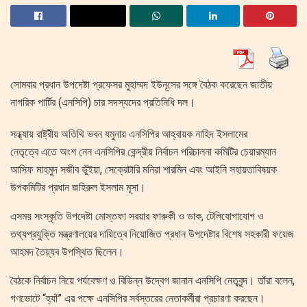
সোমবার প্রধান উপদেষ্টা প্রফেসর মুহাম্মদ ইউনূসের সঙ্গে বৈঠক করেছেন জাতীয়
নাগরিক পার্টির (এনসিপি) চার সদস্যদের প্রতিনিধি দল।
সন্ধ্যায় রাষ্ট্রীয় অতিথি ভবন যমুনায় এনসিপির আহ্বায়ক নাহিদ ইসলামের
নেতৃত্বে এতে অংশ নেন এনসিপির কেন্দ্রীয় নির্বাচন পরিচালনা কমিটির চেয়ারম্যান
আসিফ মাহমুদ সজীব ভুঁইয়া, সেক্রেটারি মনিরা শারমিন এবং আইনি সহায়তাবিষয়ক
উপকমিটির প্রধান জহিরুল ইসলাম মূসা।
এসময় সংস্কৃতি উপদেষ্টা মোস্তফা সরয়ার ফারুকী ও ডাক, টেলিযোগাযোগ ও
তথ্যপ্রযুক্তি মন্ত্রণালয়ের দায়িত্বে নিয়োজিত প্রধান উপদেষ্টার বিশেষ সহকারী ফয়েজ
আহমদ তৈয়্যব উপস্থিত ছিলেন।
বৈঠকে নির্বাচন নিয়ে পর্যবেক্ষণ ও বিভিন্ন উদ্বেগ জানান এনসিপি নেতৃবৃন্দ। তাঁরা বলেন,
গণভোটে “হ্যাঁ” এর পক্ষে এনসিপির সর্বস্তরের নেতাকর্মীরা প্রচারণা করছেন।