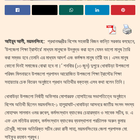
আইয়ুব আলী, ময়মনসিংহ::
প্রধানমন্ত্রীর বিশেষ সহকারী বিজন কান্তি সরকার বলছেনে,
‘উপজেলা শিক্ষা ট্রাস্টরে’ মাধ্যম মানুষকে উদ্বুদ্ভ করা হলে যেমন ভালো মানুষ তৈরি
করা সম্বভ হবে তেমনি এর মাধ্যম আদর্শ এবং কর্মক্ষম মানুষ তরৈী হব। এসব মানুষ
কোনো দিনই সমাজের বোঝা হবে না।‘ শনবিার (১৩ জুন) দুপুরে ধোবাউড়া উপজলো
পরিষদ মিলনায়নে উপজলো প্রশাসন আয়োজিত উপজলো শিক্ষা ট্রাস্টের শিক্ষা
সহায়তার চেক বিতরন অনুষ্ঠানে প্রধান অতিথীর বক্তব্য এসব কথা বলেন তিনি।
ধোবাউড়া উপজলো নির্বাহী অফিসার মোশাররফ হোসাইনের সভাপতিত্বে অনুষ্ঠানে
বিশেষ অতিথী ছিলেন ময়মনসিংহ-১ হালুয়াঘাট-ধোবাউড়া আসনরে জাতীয় সংসদ সদস্য
মোহাম্মদ সালমান ওমর রুবেল, কর্মসংস্থান ব্যাংকের চেয়ারম্যান ও সাবেক সচীব, ড. এ
এফ এম মতিউর রহমান, কর্মসংস্থান ব্যাংকের ব্যবস্থাপনা পরচিালক অরুন কুমার
চৌধুরী, সাবেক অতিরিক্ত সচীব রেভা রানী সাহা, ময়মনসিংহের জেলা প্রশাসক মো.
সাইফুর রহমান প্রমুখ।