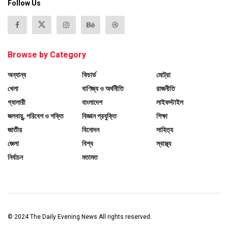
Follow Us
Browse by Category
অন্যান্য
ফিচার্ড
মেট্রো
খেলা
বাণিজ্য ও অর্থনীতি
রাজনীতি
গ্যালারী
বাংলাদেশ
লাইফস্টাইল
জলবায়ু, পরিবেশ ও শক্তি
বিজ্ঞান প্রযুক্তি
শিক্ষা
জাতীয়
বিনোদন
সাহিত্য
জেলা
বিশ্ব
স্বাস্থ্য
নির্বাচন
মতামত
© 2024
The Daily Evening News
All rights reserved.