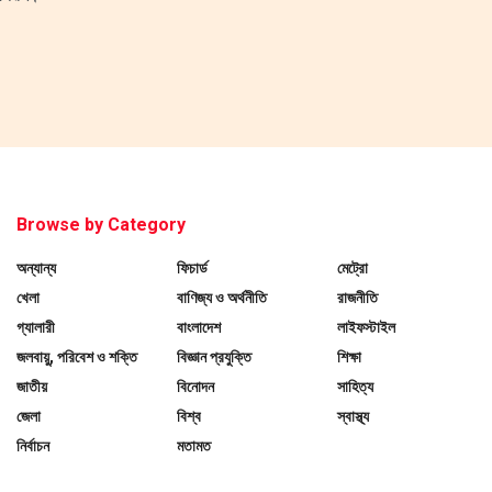
Browse by Category
অন্যান্য
ফিচার্ড
মেট্রো
খেলা
বাণিজ্য ও অর্থনীতি
রাজনীতি
গ্যালারী
বাংলাদেশ
লাইফস্টাইল
জলবায়ু, পরিবেশ ও শক্তি
বিজ্ঞান প্রযুক্তি
শিক্ষা
জাতীয়
বিনোদন
সাহিত্য
জেলা
বিশ্ব
স্বাস্থ্য
নির্বাচন
মতামত