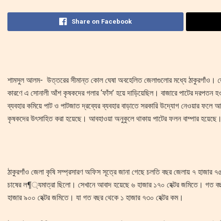
Share on Facebook
শামসুল আলম- উত্তরের সীমান্ত কোল ঘেষা অবহেলিত জেলাগুলোর মধ্যে ঠাকুরগাঁও। জেলাট
কারণে এ সোনালী আঁশ কৃষকদের গলার ‘ফাঁস’ হয়ে দাড়িয়েছিল। বাজারে পাটের দরপতন হওয়
ব্যবহার কমিয়ে পাট ও পাটজাত দ্রব্যের ব্যবহার বাড়াতে সরকারি উদ্যোগ নেওয়ার ফলে 
কৃষকদের উৎসাহিত করা হয়েছে। আবহাওয়া অনুকুলে থাকায় পাটের ফলন বাম্পার হয়েছ
ঠাকুরগাঁও জেলা কৃষি সম্প্রসারণ অফিস সূত্রে জানা গেছে চলতি বছর জেলায় ৭ হাজার ৭৫
চাষের ল¶্যমাত্রা ছিলো। সেখানে আবাদ হয়েছে ৬ হাজার ১৭০ হেক্টর জমিতে। গত ব
হাজার ৯০০ হেক্টর জমিতে। যা গত বছর থেকে ১ হাজার ৭৩০ হেক্টর কম।