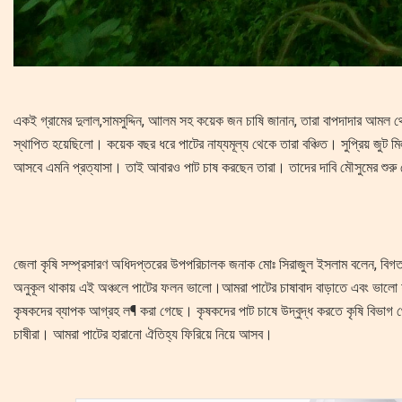
একই গ্রামের দুলাল,সামসুদ্দিন, আালম সহ কয়েক জন চাষি জানান, তারা বাপদাদার আমল
স্থাপিত হয়েছিলো। কয়েক বছর ধরে পাটের নায্যমূল্য থেকে তারা বঞ্চিত। সুপ্রিয় জুট 
আসবে এমনি প্রত্যাসা। তাই আবারও পাট চাষ করছেন তারা। তাদের দাবি মৌসুমের শুরু
জেলা কৃষি সম্প্রসারণ অধিদপ্তরের উপপরিচালক জনাক মোঃ সিরাজুল ইসলাম বলেন, বিগ
অনুকূল থাকায় এই অঞ্চলে পাটের ফলন ভালো।আমরা পাটের চাষাবাদ বাড়াতে এবং ভালো ফলন
কৃষকদের ব্যাপক আগ্রহ ল¶ করা গেছে। কৃষকদের পাট চাষে উদ্বুদ্ধ করতে কৃষি বিভাগ থে
চাষীরা। আমরা পাটের হারানো ঐতিহ্য ফিরিয়ে নিয়ে আসব।