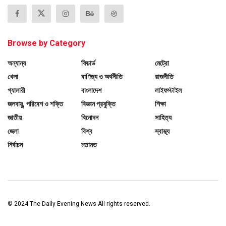
Browse by Category
অন্যান্য
ফিচার্ড
মেট্রো
খেলা
বাণিজ্য ও অর্থনীতি
রাজনীতি
গ্যালারী
বাংলাদেশ
লাইফস্টাইল
জলবায়ু, পরিবেশ ও শক্তি
বিজ্ঞান প্রযুক্তি
শিক্ষা
জাতীয়
বিনোদন
সাহিত্য
জেলা
বিশ্ব
স্বাস্থ্য
নির্বাচন
মতামত
© 2024
The Daily Evening News
All rights reserved.