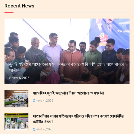
Recent News
জুলাই শহীদদের আন্দোলনের ফসল আজকের বাংলাদেশ বিএনপি তাদের পাশে থাকবে
আজীবন
আগস্ট 5, 2026
ময়মনসিংহ জুলাই অভুত্থান দিবসে আলোচনা ও সম্বর্ধনা
আগস্ট 4, 2026
সাতকানিয়ায় বন্যায় ক্ষতিগ্রস্ত পরিবারে মদিনা নগর কল্যাণ সোসাইটির
ঢেউটিন বিতরণ
আগস্ট 4, 2026