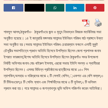
শামসুল আলম,ঠাকুরগাঁও- ঠাকুরগাঁওয়ে জন্ম ও মৃত্যু নিবনদ্ধন বিষয়ক মতবিনিময় সভা
অনুষ্ঠিত হয়েছে। ১৪ ই জানুয়ারি মঙ্গলবার সালান্দর ইউনিয়ন পরিষধ মাঠ প্রাঙ্গনে উক্ত
সভা অনুষ্ঠিত হয়।সভায় সালান্দর ইউনিয়ন পরিষধ চেয়ারম্যান ফজলে এলাহী মুকুট
চৌধুরীর সভাপতিত্বে প্রধান অতিথি হিসেবে উপস্থিত ছিলেন জেলা প্রশাসক জনাব
ইশরাত ফারজানা,বিশেষ অতিথি হিসেবে উপস্থিত ছিলেন ঠাকুরগাঁও সদর উপজেলা
নির্বাহী অফিসার জনাব মোঃ খাইরুল ইসলাম, এছারা সভায় ইউপি সদস্য ও স্থানীয়রা
উপস্থিত ছিলেন। এসময় বিভিন্ন প্রতিষ্ঠানের ছাত্রীদের মাঝে ১৫০ পিস
ন্যাপকিন,অসহায় ও দরিদ্রদের মাঝে ২ টি সেলাই মেশিন,্একশত এর বেশি কম্বল,৩
টি টিউবওয়েল,৪ টি সেলিং ফ্যান এবং শির্ক্ষাথীদের মাঝে ৩ টি ফুটবল,২ টি ভলিবল
প্রদান করা হয়। পরে সালান্দর ও জগন্নাথপুর ভূমি অফিস পরিদর্শন করেন অতিথিরা।