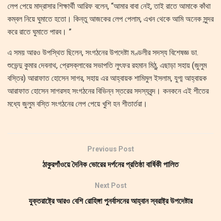
লেপ পেয়ে মাদ্রাসার শিক্ষার্থী আরিফ বলেন, “আমার বাবা নেই, তাই রাতে আমাকে কাঁথা
কম্বল নিয়ে ঘুমাতে হতো। কিন্তু আজকের লেপ পেলাম, এখন থেকে আমি অনেক সুন্দর
করে রাতে ঘুমাতে পারব। ”
এ সময় আরও উপস্থিত ছিলেন, সংগঠনের উপদেষ্টা মণ্ডলীর সদস্য বিশেষজ্ঞ ডা.
শুভেন্দু কুমার দেবনাথ, প্রেসক্লাবের সভাপতি লুৎফর রহমান মিঠু, এছাড়া সহায় (জুলুম
বস্তির) আরাফাত হোসেন সাগর, সহায় এর আহ্বায়ক শামিমুল ইসলাম, যুগ্ম আহ্বায়ক
আরাফাত হোসেন সাগরসহ সংগঠনের বিভিন্ন স্তরের সদস্যবৃন্দ। কনকনে এই শীতের
মধ্যে জুলুম বস্তি সংগঠনের লেপ পেয়ে খুশি হন শীতার্তরা।
Previous Post
ঠাকুরগাঁওয়ে দৈনিক ভোরের দর্পনের প্রতিষ্ঠা বার্ষিকী পালিত
Next Post
যুক্তরাষ্ট্রে আরও বেশি রোহিঙ্গা পুনর্বাসনের আহ্বান স্বরাষ্ট্র উপদেষ্টার