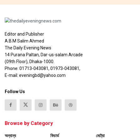
Editor and Publisher
A.B.M Salim Ahmed
The Daily Evening News
14 Purana Paltan, Dar-us-salam Arcade
(09th Floor), Dhaka-1000.
Phone: 01713-043081, 01973-043081,
E-mail: eveningbd@yahoo.com
Follow Us
Browse by Category
অন্যান্য
ফিচার্ড
মেট্রো