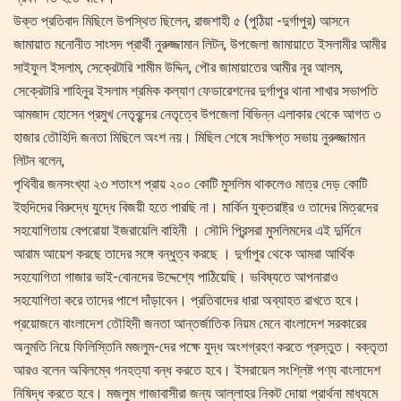
উক্ত প্রতিবাদ মিছিলে উপস্থিত ছিলেন, রাজশাহী ৫ (পুঠিয়া -দুর্গাপুর) আসনে
জামায়াত মনোনীত সাংসদ প্রার্থী নুরুজ্জামান লিটন, উপজেলা জামায়াতে ইসলামীর আমীর
সাইফুল ইসলাম, সেক্রেটারি শামীম উদ্দিন, পৌর জামায়াতের আমীর নূর আলম,
সেক্রেটারি শাহিনুর ইসলাম শ্রমিক কল্যাণ ফেডারেশনের দুর্গাপুর থানা শাখার সভাপতি
আমজাদ হোসেন প্রমুখ নেতৃবৃন্দের নেতৃত্বে উপজেলা বিভিন্ন এলাকার থেকে আগত ৩
হাজার তৌহিদি জনতা মিছিলে অংশ নয়। মিছিল শেষে সংক্ষিপ্ত সভায় নুরুজ্জামান
লিটন বলেন,
পৃথিবীর জনসংখ্যা ২৩ শতাংশ প্রায় ২০০ কোটি মুসলিম থাকলেও মাত্র দেড় কোটি
ইহুদিদের বিরুদ্ধে যুদ্ধে বিজয়ী হতে পারছি না। মার্কিন যুক্তরাষ্ট্র ও তাদের মিত্রদের
সহযোগিতায় বেপরোয়া ইজরায়েলি বাহিনী । সৌদি প্রিন্সরা মুসলিমদের এই দুর্দিনে
আরাম আয়েশ করছে তাদের সঙ্গে বন্ধুত্ব করছে । দুর্গাপুর থেকে আমরা আর্থিক
সহযোগিতা গাজার ভাই-বোনদের উদ্দেশ্যে পাঠিয়েছি। ভবিষ্যতে আপনারাও
সহযোগিতা করে তাদের পাশে দাঁড়াবেন। প্রতিবাদের ধারা অব্যাহত রাখতে হবে।
প্রয়োজনে বাংলাদেশ তৌহিদী জনতা আন্তর্জাতিক নিয়ম মেনে বাংলাদেশ সরকারের
অনুমতি নিয়ে ফিলিস্তিনি মজলুম-দের পক্ষে যুদ্ধ অংশগ্রহণ করতে প্রস্তুত। বক্তৃতা
আরও বলেন অবিলম্বে গনহত্যা বন্ধ করতে হবে। ইসরায়েল সংশ্লিষ্ট পণ্য বাংলাদেশ
নিষিদ্ধ করতে হবে। মজলুম গাজাবাসীরা জন্য আল্লাহর নিকট দোয়া প্রার্থনা মাধ্যমে