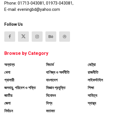
Phone: 01713-043081, 01973-043081,
E-mail: eveningbd@yahoo.com
Follow Us
Browse by Category
অন্যান্য
ফিচার্ড
মেট্রো
খেলা
বাণিজ্য ও অর্থনীতি
রাজনীতি
গ্যালারী
বাংলাদেশ
লাইফস্টাইল
জলবায়ু, পরিবেশ ও শক্তি
বিজ্ঞান প্রযুক্তি
শিক্ষা
জাতীয়
বিনোদন
সাহিত্য
জেলা
বিশ্ব
স্বাস্থ্য
নির্বাচন
মতামত