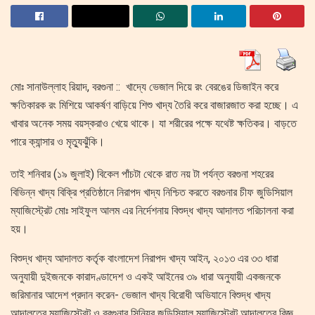
মোঃ সানাউল্লাহ রিয়াদ, বরগুনা :: খাদ্যে ভেজাল দিয়ে রং বেরঙের ডিজাইন করে
ক্ষতিকারক রং মিশিয়ে আকর্ষণ বাড়িয়ে শিশু খাদ্য তৈরি করে বাজারজাত করা হচ্ছে। এ
খাবার অনেক সময় বয়স্করাও খেয়ে থাকে। যা শরীরের পক্ষে যথেষ্ট ক্ষতিকর। বাড়তে
পারে ক্যান্সার ও মৃত্যুঝুঁকি।
তাই শনিবার (১৯ জুলাই) বিকেল পাঁচটা থেকে রাত নয় টা পর্যন্ত বরগুনা শহরের
বিভিন্ন খাদ্য বিক্রি প্রতিষ্ঠানে নিরাপদ খাদ্য নিশ্চিত করতে বরগুনার চীফ জুডিসিয়াল
ম্যাজিস্ট্রেট মোঃ সাইফুল আলম এর নির্দেশনায় বিশুদ্ধ খাদ্য আদালত পরিচালনা করা
হয়।
বিশুদ্ধ খাদ্য আদালত কর্তৃক বাংলাদেশ নিরাপদ খাদ্য আইন, ২০১৩ এর ৩৩ ধারা
অনুযায়ী দুইজনকে কারাদণ্ডাদেশ ও একই আইনের ৩৯ ধারা অনুযায়ী একজনকে
জরিমানার আদেশ প্রদান করেন- ভেজাল খাদ্য বিরোধী অভিযানে বিশুদ্ধ খাদ্য
আদালতের ম্যাজিস্ট্রেট ও বরগুনার সিনিয়র জুডিসিয়াল ম্যাজিস্ট্রেট আদালতের বিজ্ঞ