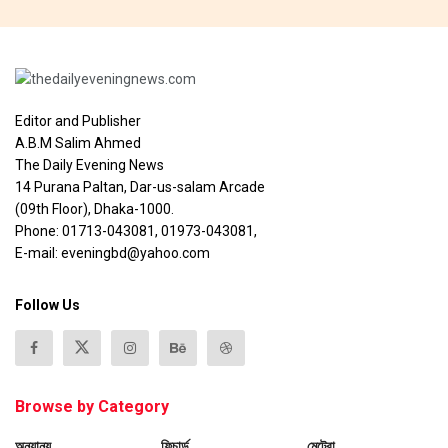
Editor and Publisher
A.B.M Salim Ahmed
The Daily Evening News
14 Purana Paltan, Dar-us-salam Arcade
(09th Floor), Dhaka-1000.
Phone: 01713-043081, 01973-043081,
E-mail: eveningbd@yahoo.com
Follow Us
Browse by Category
অন্যান্য
ফিচার্ড
মেট্রো