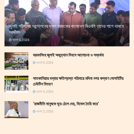
জুলাই শহীদদের আন্দোলনের ফসল আজকের বাংলাদেশ বিএনপি তাদের পাশে থাকবে
আজীবন
আগস্ট 5, 2026
ময়মনসিংহ জুলাই অভুত্থান দিবসে আলোচনা ও সম্বর্ধনা
আগস্ট 4, 2026
সাতকানিয়ায় বন্যায় ক্ষতিগ্রস্ত পরিবারে মদিনা নগর কল্যাণ সোসাইটির
ঢেউটিন বিতরণ
আগস্ট 4, 2026
‘রাজনীতি মানুষকে দূরে ঠেলে দেয়, বিভেদ তৈরি করে’
আগস্ট 2, 2026