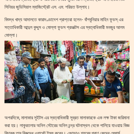
সিনিয়র জুডিসিয়াল ম্যাজিস্ট্রেট এস. এম. শরিয়ত উল্লাহ।
বিশুদ্ধ খাদ্য আদালতে কারাদণ্ডাদেশ প্রাপ্তরা হলেন- বাঁশবুনিয়ার মাহিন ফুডস্ এর
সত্তাধিকারী আব্দুল কুদ্দুস ও মোল্লা ফুডস প্রডাক্টস এর স্বত্বাধিকারী মনজুর আলম
মোল্লা।
অপরদিকে, মালাকার সুইটস এর স্বত্বাধিকারী সুব্রত মালাকারকে এক লক্ষ টাকা জরিমানা
করা হয়। লাকুরতলার অনিল স্টোরের অনিল চন্দ্র ঘটনাস্থল থেকে পালিয়ে যাওয়ায় বিজ্ঞ
বিচারক তার বিরুদ্ধে ওয়ারেন্ট ইস্যু করেন। এছাড়াও শহরের প্রাণ কেন্দ্রে মেসার্স