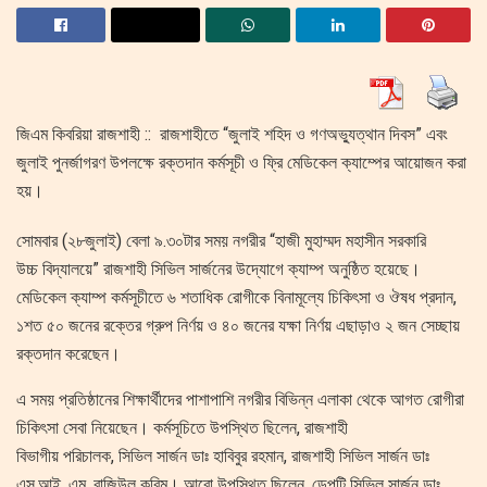
জিএম কিবরিয়া রাজশাহী :: রাজশাহীতে “জুলাই শহিদ ও গণঅভ্যুত্থান দিবস” এবং
জুলাই পুনর্জাগরণ উপলক্ষে রক্তদান কর্মসূচী ও ফ্রি মেডিকেল ক্যাম্পের আয়োজন করা
হয়।
সোমবার (২৮জুলাই) বেলা ৯.৩০টার সময় নগরীর “হাজী মুহাম্মদ মহাসীন সরকারি
উচ্চ বিদ্যালয়ে” রাজশাহী সিভিল সার্জনের উদ্যোগে ক্যাম্প অনুষ্ঠিত হয়েছে।
মেডিকেল ক্যাম্প কর্মসূচীতে ৬ শতাধিক রোগীকে বিনামূল্যে চিকিৎসা ও ঔষধ প্রদান,
১শত ৫০ জনের রক্তের গ্রুপ নির্ণয় ও ৪০ জনের যক্ষা নির্ণয় এছাড়াও ২ জন সেচ্ছায়
রক্তদান করেছেন।
এ সময় প্রতিষ্ঠানের শিক্ষার্থীদের পাশাপাশি নগরীর বিভিন্ন এলাকা থেকে আগত রোগীরা
চিকিৎসা সেবা নিয়েছেন। কর্মসূচিতে উপস্থিত ছিলেন, রাজশাহী
বিভাগীয় পরিচালক, সিভিল সার্জন ডাঃ হাবিবুর রহমান, রাজশাহী সিভিল সার্জন ডাঃ
এস,আই, এম, রাজিউল করিম। আরো উপস্থিত ছিলেন, ডেপুটি সিভিল সার্জন ডাঃ