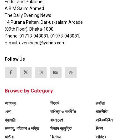
Editor and Publisher
A.B.M Salim Ahmed
The Daily Evening News
14 Purana Paltan, Dar-us-salam Arcade
(09th Floor), Dhaka-1000.
Phone: 01713-043081, 01973-043081,
E-mail: eveningbd@yahoo.com
Follow Us
Browse by Category
অন্যান্য
ফিচার্ড
মেট্রো
খেলা
বাণিজ্য ও অর্থনীতি
রাজনীতি
গ্যালারী
বাংলাদেশ
লাইফস্টাইল
জলবায়ু, পরিবেশ ও শক্তি
বিজ্ঞান প্রযুক্তি
শিক্ষা
জাতীয়
বিনোদন
সাহিত্য