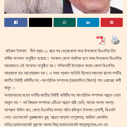
খাইরুল ইসলাম:: দীর্ঘ প্রায় ১১ বছর পর নেত্রকোনা সদর উপজেলা বিএনপির দ্বি
বার্ষিক সম্মেলন অনুষ্ঠিত হয়েছে। গতকাল জেলা পাবলিক হলে সদর উপজেলা বিএনপির
আয়োজনে এই সম্মেলন অনুষ্ঠিত হয়। সম্মিলনটি উদ্বোধন করেন জেলা বিএনপির
আহ্বায়ক ডাঃ আনোয়ারুল হক। এ সময় প্রধান অতিথি হিসেবে বক্তব্য রাখেন দলটির
জাতীয় নির্বাহী কমিটির সহ -সাংগঠনিক সম্পাদক (ময়মনসিংহ বিভাগ) শাহ ওয়ারেছ কলী
মামুন ।
অন্যান্যদের মধ্যে দলটির জাতীয় নির্বাহী কমিটির সহ সাংগঠনিক সম্পাদক আব্দুল ওহাব
আকন্দ সহ – ধর্ম বিষয়ক সম্পাদক এটিএম আব্দুল বারী ডেনি, সাবেক সংসদ সদস্য
আশরাফ উদ্দিন খান, জেলা বিএনপির সদস্য সচিব রফিকুল ইসলাম হেলালী, বিএনপি
নেতা এডভোকেট নুরুজ্জামান নুরু, আব্দুল মান্নান তালুকদার, আরিফা জেসমিন
নাহিন,অ্যাডভোকেট খুরশেদ আলম মিয়া,অ্যাডভোকেট মাহফুজুলহক,এস এম