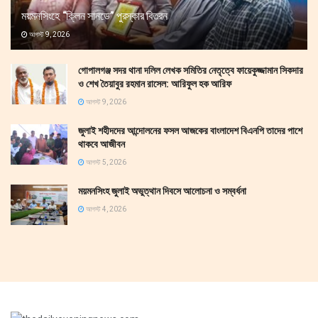
ময়মনসিংহে “ক্লিন সানডে” পুরস্কার বিতরন
আগস্ট 9, 2026
গোপালগঞ্জ সদর থানা দলিল লেখক সমিতির নেতৃত্বে ফায়েকুজ্জামান সিকদার
ও শেখ তৈয়াবুর রহমান রাসেল: আরিফুল হক আরিফ
আগস্ট 9, 2026
জুলাই শহীদদের আন্দোলনের ফসল আজকের বাংলাদেশ বিএনপি তাদের পাশে
থাকবে আজীবন
আগস্ট 5, 2026
ময়মনসিংহ জুলাই অভুত্থান দিবসে আলোচনা ও সম্বর্ধনা
আগস্ট 4, 2026