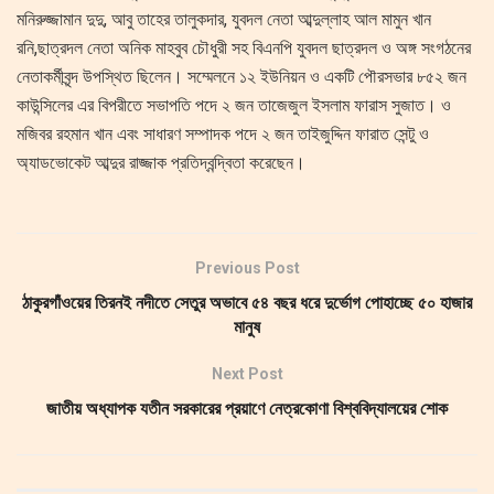
মনিরুজ্জামান দুদু, আবু তাহের তালুকদার, যুবদল নেতা আব্দুল্লাহ আল মামুন খান
রনি,ছাত্রদল নেতা অনিক মাহবুব চৌধুরী সহ বিএনপি যুবদল ছাত্রদল ও অঙ্গ সংগঠনের
নেতাকর্মীবৃন্দ উপস্থিত ছিলেন। সম্মেলনে ১২ ইউনিয়ন ও একটি পৌরসভার ৮৫২ জন
কাউন্সিলের এর বিপরীতে সভাপতি পদে ২ জন তাজেজুল ইসলাম ফারাস সুজাত। ও
মজিবর রহমান খান এবং সাধারণ সম্পাদক পদে ২ জন তাইজুদ্দিন ফারাত সেন্টু ও
অ্যাডভোকেট আব্দুর রাজ্জাক প্রতিদ্বন্দ্বিতা করেছেন।
Previous Post
ঠাকুরগাঁওয়ের তিরনই নদীতে সেতুর অভাবে ৫৪ বছর ধরে দুর্ভোগ পোহাচ্ছে ৫০ হাজার
মানুষ
Next Post
জাতীয় অধ্যাপক যতীন সরকারের প্রয়াণে নেত্রকোণা বিশ্ববিদ্যালয়ের শোক