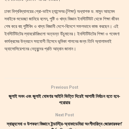
ঢাকা বিশ্ববিদ্যালয়ের প্রো-ভাইস চ্যান্সেলর (শিক্ষা) অধ্যাপক ড. মামুন আহমেদ
সবাইকে শুভেচ্ছা জানিয়ে বলেন, পুষ্টি ও খাদ্য বিজ্ঞান ইনস্টিটিউট থেকে শিক্ষা জীবন
শেষ করে বহু পুষ্টিবিদ ও খাদ্য বিজ্ঞানী দেশে-বিদেশে সফলভাবে কাজ করছেন। এই
ইনস্টিটিউটের ল্যাবরেটরিগুলো অত্যন্ত উঁচুমানের। ইনস্টিটিউটের শিক্ষা ও গবেষণা
কার্যক্রমের উন্নয়নে সহযোগী হিসেবে ভূমিকা পালনের জন্য তিনি অ্যালামনাই
অ্যাসোসিয়েশনের নেতৃবৃন্দের প্রতি আহ্বান জানান।
Previous Post
জুলাই সনদ এবং জুলাই ঘোষণার আইনি ভিত্তি দিয়েই আগামী নির্বাচন হতে হবে-
পরোয়ার
Next Post
স্বাস্থ্যসেবা ও উপকরণ বিজ্ঞানে ইন্ডাস্ট্রি-অ্যাকাডেমিয়া অংশীদারিত্ব জোরদারকরণ’