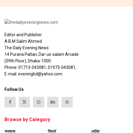
Editor and Publisher
A.B.M Salim Ahmed
The Daily Evening News
14 Purana Paltan, Dar-us-salam Arcade
(09th Floor), Dhaka-1000.
Phone: 01713-043081, 01973-043081,
E-mail: eveningbd@yahoo.com
Follow Us
Browse by Category
অন্যান্য
ফিচার্ড
মেট্রো