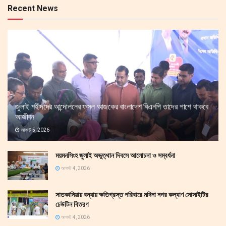
Recent News
জুলাই শহীদদের আন্দোলনের ফসল আজকের বাংলাদেশ বিএনপি তাদের পাশে থাকবে
আজীবন
আগস্ট 5, 2026
ময়মনসিংহ জুলাই অভুত্থান দিবসে আলোচনা ও সম্বর্ধনা
আগস্ট 4, 2026
সাতকানিয়ায় বন্যায় ক্ষতিগ্রস্ত পরিবারে মদিনা নগর কল্যাণ সোসাইটির
ঢেউটিন বিতরণ
আগস্ট 4, 2026