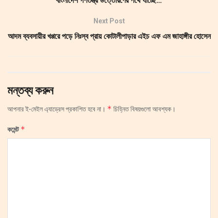
বাংলাদেশ গণতন্ত্র উত্তোরণের পথে যাচ্ছে…
Next Post
আদম ব্যবসায়ীর খপ্পরে পড়ে নিঃস্ব প্রায় কোটালীপাড়ার এইচ এফ এম জাহাঙ্গীর হোসেন
মন্তব্য করুন
*
আপনার ই-মেইল এ্যাড্রেস প্রকাশিত হবে না।
চিহ্নিত বিষয়গুলো আবশ্যক।
*
কমেন্ট