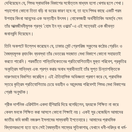
দেখিয়েছেন যে, শিশুর স্বাভাবিক বিকাশের সর্বোত্তম মাধ্যম হলো খেলার ছলে শেখা।
পড়াশোনা কোনো তিতা বড়ি বা ভয়ের কারণ হবে না, তা হবে শিশুর কাছে একটি পরম
উপহার কিংবা আনন্দের এক অন্তহীন উৎসব। নোবেলজয়ী অর্থনীতিবিদ অমর্ত্য সেন
তাঁর আত্মজীবনীমূলক গ্রন্থ ‘হোম ইন দ্য ওয়ার্ল্ড’-এ এই সত্যেরই এক জীবন্ত
জবানবন্দি দিয়েছেন।
তিনি অকপটে উল্লেখ করেছেন যে, ঢাকার সেন্ট গ্রেগরিজ স্কুলের কঠোর গ্রেডিং ও
বৈষম্যমূলক র‍্যাংকিং ব্যবস্থা তাঁর ভেতরের সহজাত মেধা বিকাশে কোনো সহায়তাই
করতে পারেনি। পরবর্তীতে শান্তিনিকেতনের প্রতিযোগিতাহীন মুক্ত পরিবেশ, প্রকৃতির
অকৃত্রিম সান্নিধ্য এবং প্রশ্ন করার অবাধ স্বাধীনতাই তাঁর সুপ্ত চিন্তাশক্তিকে
দারুণভাবে বিকশিত করেছিল। এই ঐতিহাসিক অভিজ্ঞতা প্রমাণ করে যে, প্রাথমিক
স্তরে কৃত্রিম প্রতিযোগিতার চেয়ে ভয়হীন ও আনন্দময় পরিবেশই শিশুর মেধা বিকাশের
শ্রেষ্ঠ অনুঘটক।
​গ্রীক দার্শনিক এরিস্টটল একদা হুঁশিয়ারি দিয়ে বলেছিলেন, হৃদয়কে শিক্ষিত না করে
কেবল মনকে শিক্ষিত করা আসলে কোনো শিক্ষাই নয়। একই সুর বেজেছিল আমাদের
জাতীয় কবি কাজী নজরুল ইসলামের সাম্যবাদী ইশতেহারে। আমাদের প্রাথমিক
বিদ্যালয়গুলো হতে হবে সেই বৈষম্যহীন সাম্যের সূতিকাগার, যেখানে ধনী-দরিদ্র বা ধর্ম-