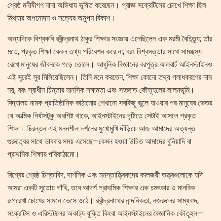
শ্রেষ্ঠ মনীষীগণ নানা অভিধায় ভূষিত করেছেন। প্রাজ্ঞ সক্রেটিসের চোখে শিক্ষা ছিল
মিথ্যার অপনোদন ও সত্যের অনুপম বিকাশ।
অন্যদিকে বিশ্বকবি রবীন্দ্রনাথ ঠাকুর শিক্ষার সংজ্ঞায় এনেছিলেন এক মরমী বৈচিত্র্য; তাঁর
মতে, প্রকৃত শিক্ষা কেবল তথ্য পরিবেশন করে না, বরং বিশ্বসত্তার সাথে সামঞ্জস্য
রেখে মানুষের জীবনকে গড়ে তোলে। আধুনিক বিজ্ঞানের বরপুত্র আলবার্ট আইনস্টাইনও
এই সুরেই সুর মিলিয়েছিলেন। তিনি মনে করতেন, শিক্ষা কোনো তথ্য গলাধকরণের নাম
নয়, বরং স্বাধীন চিন্তার মানসিক সক্ষমতা এবং সহজাত কৌতূহলের লালনভূমি।
বিদ্যালয় নামক প্রাতিষ্ঠানিক কাঠামোর শেখানো সবকিছু ভুলে যাওয়ার পর মানুষের ভেতর
যে আত্মিক নির্যাসটুকু অবশিষ্ট থাকে, আইনস্টাইনের দৃষ্টিতে সেটাই আসলে প্রকৃত
শিক্ষা। চিরন্তন এই মননশীল দর্শনের মুখোমুখি দাঁড়িয়ে আজ আমাদের অত্যন্ত
গুরুত্বের সাথে ভাববার সময় এসেছে—কেমন হওয়া উচিত আমাদের বুনিয়াদি বা
প্রাথমিক শিক্ষার পরিকাঠামো।
​বিশ্বের শ্রেষ্ঠ চিন্তাবিদ, দার্শনিক এবং মনস্তাত্ত্বিকদের কালজয়ী তত্ত্বগুলোকে যদি
আমরা একটি সুতোয় গাঁথি, তবে আদর্শ প্রাথমিক শিক্ষার এক চমৎকার ও মানবিক
রূপরেখা চোখের সামনে ভেসে ওঠে। রবীন্দ্রনাথের নান্দনিকতা, নজরুলের সাম্যবাদ,
সক্রেটিস ও এরিস্টটলের অকাট্য যুক্তি কিংবা আইনস্টাইনের বৈজ্ঞানিক কৌতূহল—