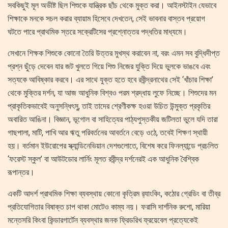
সবকিছুই মূল অভীষ্ট ছিল শিশুকে যান্ত্রিক ছাঁচ থেকে মুক্ত করা। আইনস্টাইন যেভাবে
শিক্ষাকে মনকে সচল করার ব্যায়াম হিসেবে দেখতেন, সেই ভাবনার বাস্তব প্রয়োগ
ঘটতে পারে প্রাথমিক স্তরে সক্রেটিসের প্রশ্নোত্তর পদ্ধতির মাধ্যমে।
সেখানে শিক্ষক শিশুকে কোনো তৈরি উত্তর মুখস্থ করাবেন না, বরং এমন সব বুদ্ধিদীপ্ত
প্রশ্ন ছুঁড়ে দেবেন যার জট খুলতে গিয়ে শিশু নিজের যুক্তি দিয়ে ভুলকে ভাঙবে এবং
সত্যকে আবিষ্কার করবে। এর সাথে যুক্ত হতে হবে রবীন্দ্রনাথের সেই ‘খাঁচার শিক্ষা’
থেকে মুক্তির দর্শন, যা আজ আধুনিক বিশ্বও পরম শ্রদ্ধায় লুফে নিচ্ছে। শিশুদের মন
প্রাকৃতিকভাবেই অনুসন্ধিৎসু, তাই তাদের শ্রেণীকক্ষ হওয়া উচিত উন্মুক্ত প্রকৃতির
অবারিত আঙিনা। বিজ্ঞান, ভূগোল বা সাহিত্যের পাঠ্যপুস্তকীয় জটিলতা ভুলে যদি তারা
গাছপালা, মাটি, পাখি আর ঋতু পরিবর্তনের আবর্তনে বেড়ে ওঠে, তবেই শিক্ষণ স্থায়ী
হয়। বর্তমান ইউরোপের স্ক্যান্ডিনেভিয়ান দেশগুলোতে, বিশেষ করে ফিনল্যান্ডে প্রচলিত
‘ফরেস্ট স্কুল’ বা আউটডোর লার্নিং মূলত রবীন্দ্র দর্শনেরই এক আধুনিক বৈশ্বিক
রূপান্তর।
​একটি আদর্শ প্রাথমিক শিক্ষা ব্যবস্থায় কোনো কৃত্রিম র‍্যাংকিং, কঠোর গ্রেডিং বা তীব্র
প্রতিযোগিতার বিষাক্ত চাপ থাকা মোটেও কাম্য নয়। ফরাসি দার্শনিক রুশো, মারিয়া
মন্তেসরি কিংবা কিন্ডারগার্টেন ব্যবস্থার জনক ফ্রিডরিখ ফ্রয়েবেল প্রত্যেকেই