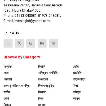
14 Purana Paltan, Dar-us-salam Arcade
(09th Floor), Dhaka-1000.
Phone: 01713-043081, 01973-043081,
E-mail: eveningbd@yahoo.com
Follow Us
Browse by Category
অন্যান্য
ফিচার্ড
মেট্রো
খেলা
বাণিজ্য ও অর্থনীতি
রাজনীতি
গ্যালারী
বাংলাদেশ
লাইফস্টাইল
জলবায়ু, পরিবেশ ও শক্তি
বিজ্ঞান প্রযুক্তি
শিক্ষা
জাতীয়
বিনোদন
সাহিত্য
জেলা
বিশ্ব
স্বাস্থ্য
নির্বাচন
মতামত