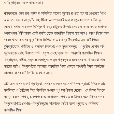
বর্ণের কৃত্রিম দেয়াল থাকবে না।
পাঠ্যক্রমে এমন গল্প, নাটক বা সম্মিলিত কাজের সুযোগ রাখতে হবে যা শৈশবেই শিশুর
অবচেতন মনে সহানুভূতি, সহমর্মিতা, অসাম্প্রদায়িকতা ও জেন্ডার সমতার বীজ বুনে
দেবে। সমাজকে কেবল ডিগ্রিধারী চতুর চাটুকার উপহার দেওয়ার চেয়ে সৎ ও মানবিক
গুণসম্পন্ন ‘খাঁটি মানুষ’ তৈরি করাই হোক প্রাথমিক শিক্ষার মূল ব্রত। কারণ শিক্ষা মানে
কেবল খাতা-কলমের যুদ্ধ কিংবা জিপিএ-৫ এর অন্ধ ইঁদুরদৌড় নয়, এটি শিশুর
বুদ্ধিবৃত্তিক, শারীরিক ও মানসিক বিকাশের এক সুষম সমন্বয়। প্রাচীন রোমান কবি
জুভেনালের সেই বিখ্যাত দর্শন—সুস্থ দেহে সুস্থ মন—অনুযায়ী প্রাথমিক শিক্ষায়
চিত্রাঙ্কন, সঙ্গীত, নৃত্য ও খেলাধুলাকে মূল পাঠ্যক্রমে গুরুত্বের সাথে নেওয়া আজ
সময়ের দাবি। বিশ্বদর্শনের আয়নায় প্রাথমিক শিক্ষা কোনো অর্থকরী বিদ্যা অর্জনের
কারখানা বা কেরানি তৈরির কারখানা নয়।
এটি হলো এমন একটি প্রক্রিয়া, যেখানে একজন আদেশ শিক্ষক প্রতিটি শিশুকে তার
স্বকীয়তা ও বৈচিত্র্য নিয়ে বিকশিত হওয়ার পূর্ণ স্বাধীনতা দেবেন। যে শিক্ষা শিশুকে
প্রশ্ন করতে শেখায়, চারপাশকে ভালোবাসতে শেখায় এবং নিজের আত্মশক্তির ওপর
বিশ্বাস রাখতে শেখায়—বিশ্বচিন্তার আলোকে সেটিই হলো প্রকৃত ও কাঙ্ক্ষিত
প্রাথমিক শিক্ষা।