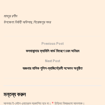
মামনুর রশীদ
উপজেলা নির্বাহী অফিসার, পিরোজপুর সদর
Previous Post
কলমাকান্দায় ফ্যামিলি কার্ড বিতরণে চরম অনিয়ম
Next Post
বরগুনায় মাসিক পুলিশ-ম্যাজিস্ট্রেসী সম্মেলন অনুষ্ঠিত
মন্তব্য করুন
*
আপনার ই-মেইল এ্যাড্রেস প্রকাশিত হবে না।
চিহ্নিত বিষয়গুলো আবশ্যক।