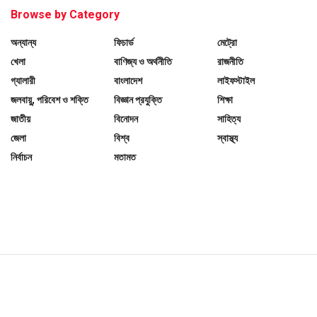
Browse by Category
অন্যান্য
ফিচার্ড
মেট্রো
খেলা
বাণিজ্য ও অর্থনীতি
রাজনীতি
গ্যালারী
বাংলাদেশ
লাইফস্টাইল
জলবায়ু, পরিবেশ ও শক্তি
বিজ্ঞান প্রযুক্তি
শিক্ষা
জাতীয়
বিনোদন
সাহিত্য
জেলা
বিশ্ব
স্বাস্থ্য
নির্বাচন
মতামত