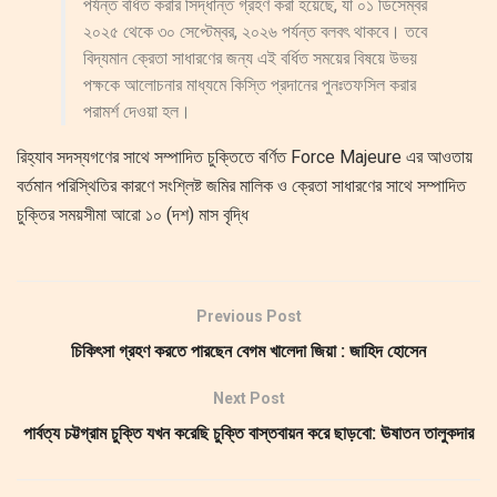
পর্যন্ত বর্ধিত করার সিদ্ধান্ত গ্রহণ করা হয়েছে, যা ০১ ডিসেম্বর
২০২৫ থেকে ৩০ সেপ্টেম্বর, ২০২৬ পর্যন্ত বলবৎ থাকবে। তবে
বিদ্যমান ক্রেতা সাধারণের জন্য এই বর্ধিত সময়ের বিষয়ে উভয়
পক্ষকে আলোচনার মাধ্যমে কিস্তি প্রদানের পুনঃতফসিল করার
পরামর্শ দেওয়া হল।
রিহ্যাব সদস্যগণের সাথে সম্পাদিত চুক্তিতে বর্ণিত Force Majeure এর আওতায়
বর্তমান পরিস্থিতির কারণে সংশ্লিষ্ট জমির মালিক ও ক্রেতা সাধারণের সাথে সম্পাদিত
চুক্তির সময়সীমা আরো ১০ (দশ) মাস বৃদ্ধি
Previous Post
চিকিৎসা গ্রহণ করতে পারছেন বেগম খালেদা জিয়া : জাহিদ হোসেন
Next Post
পার্বত্য চট্টগ্রাম চুক্তি যখন করেছি চুক্তি বাস্তবায়ন করে ছাড়বো: ঊষাতন তালুকদার