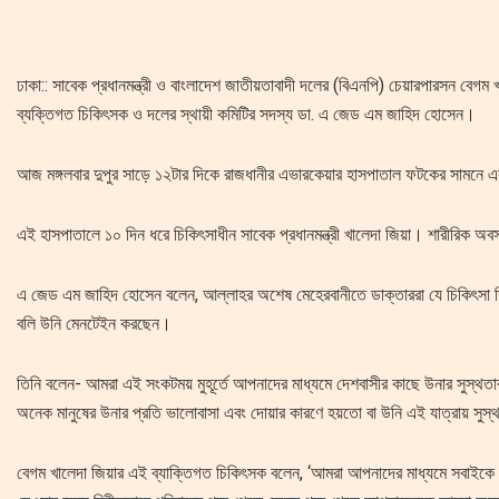
ঢাকা:: সাবেক প্রধানমন্ত্রী ও বাংলাদেশ জাতীয়তাবাদী দলের (বিএনপি) চেয়ারপারসন বেগম
ব্যক্তিগত চিকিৎসক ও দলের স্থায়ী কমিটির সদস্য ডা. এ জেড এম জাহিদ হোসেন।
আজ মঙ্গলবার দুপুর সাড়ে ১২টার দিকে রাজধানীর এভারকেয়ার হাসপাতাল ফটকের সামনে 
এই হাসপাতালে ১০ দিন ধরে চিকিৎসাধীন সাবেক প্রধানমন্ত্রী খালেদা জিয়া। শারীরিক 
এ জেড এম জাহিদ হোসেন বলেন, আল্লাহর অশেষ মেহেরবানীতে ডাক্তাররা যে চিকিৎসা দি
বলি উনি মেনটেইন করছেন।
তিনি বলেন- আমরা এই সংকটময় মুহূর্তে আপনাদের মাধ্যমে দেশবাসীর কাছে উনার সুস্থতা
অনেক মানুষের উনার প্রতি ভালোবাসা এবং দোয়ার কারণে হয়তো বা উনি এই যাত্রায় সু
বেগম খালেদা জিয়ার এই ব্যাক্তিগত চিকিৎসক বলেন, ‘আমরা আপনাদের মাধ্যমে সবাইকে সর