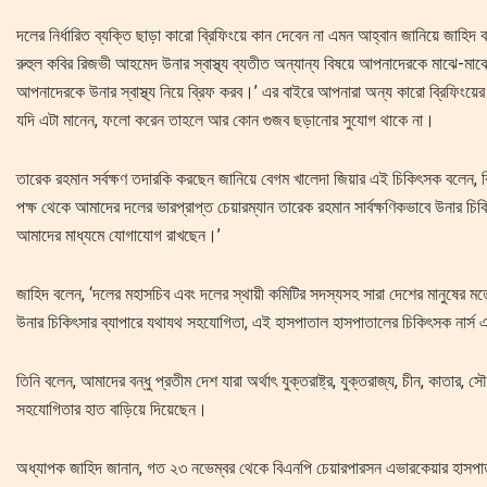
দলের নির্ধারিত ব্যক্তি ছাড়া কারো ব্রিফিংয়ে কান দেবেন না এমন আহ্বান জানিয়ে জাহি
রুহুল কবির রিজভী আহমেদ উনার স্বাস্থ্য ব্যতীত অন্যান্য বিষয়ে আপনাদেরকে মাঝে-
আপনাদেরকে উনার স্বাস্থ্য নিয়ে ব্রিফ করব।’ এর বাইরে আপনারা অন্য কারো ব্রিফি
যদি এটা মানেন, ফলো করেন তাহলে আর কোন গুজব ছড়ানোর সুযোগ থাকে না।
তারেক রহমান সর্বক্ষণ তদারকি করছেন জানিয়ে বেগম খালেদা জিয়ার এই চিকিৎসক বলেন, বিভ
পক্ষ থেকে আমাদের দলের ভারপ্রাপ্ত চেয়ারম্যান তারেক রহমান সার্বক্ষণিকভাবে উনার চ
আমাদের মাধ্যমে যোগাযোগ রাখছেন।’
জাহিদ বলেন, ‘দলের মহাসচিব এবং দলের স্থায়ী কমিটির সদস্যসহ সারা দেশের মানুষের মতো প
উনার চিকিৎসার ব্যাপারে যথাযথ সহযোগিতা, এই হাসপাতাল হাসপাতালের চিকিৎসক নার্স এবং
তিনি বলেন, আমাদের বন্ধু প্রতীম দেশ যারা অর্থাৎ যুক্তরাষ্ট্র, যুক্তরাজ্য, চীন, কাতার
সহযোগিতার হাত বাড়িয়ে দিয়েছেন।
অধ্যাপক জাহিদ জানান, গত ২৩ নভেম্বর থেকে বিএনপি চেয়ারপারসন এভারকেয়ার হাসপাতা