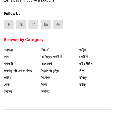
E-mail: eveningbd@yahoo.com
Follow Us
Browse by Category
অন্যান্য
ফিচার্ড
মেট্রো
খেলা
বাণিজ্য ও অর্থনীতি
রাজনীতি
গ্যালারী
বাংলাদেশ
লাইফস্টাইল
জলবায়ু, পরিবেশ ও শক্তি
বিজ্ঞান প্রযুক্তি
শিক্ষা
জাতীয়
বিনোদন
সাহিত্য
জেলা
বিশ্ব
স্বাস্থ্য
নির্বাচন
মতামত