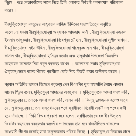
প্রিন্স। পরে নেতাকর্মীদের সাথে নিয়ে তিনি এলাকায় নির্বাচনী গনসংযোগ পরিচালনা
করেন ।
বীরমুক্তিযোদ্ধা কমান্ডের আহ্বায়ক কাজিম উদ্দিনের সভাপতিত্বে অনুষ্ঠিত
আলোচনা সভায় বীরমুক্তিযোদ্ধা অধ্যাপক আমজাদ আলী , বীরমুক্তিযোদ্ধা নজরুল
ইসলাম তালুকদার , বীরমুক্তিযোদ্ধা বিষেশ্বর চৌহান , বীরমুক্তিযোদ্ধা সুশীল ঘাগড়া ,
বীরমুক্তিযোদ্ধা মইন উদ্দিন , বীরমুক্তিযোদ্ধা খালেকুজ্জামান খান , বীরমুক্তিযোদ্ধা
কামাল খান , বীরমুক্তিযোদ্ধা হামিদুর রহমান এবং হালুয়াঘাট উপজেলা বিএনপির
আহবায়ক আসলাম মিয়া বাবুল বক্তব্য রাখেন । আলোচনা সভায় মুক্তিযোদ্ধারা
ঐক্যবদ্ধভাবে ধানের শীষের প্রার্থীকে ভোট দিয়ে বিজয়ী করার অঙ্গীকার করেন ।
প্রধান অতিথির ভাষনে হিসেবে বক্তব্য দেন বিএনপির যুগ্ম মহাসচিব সৈয়দ এমরান
সালেহ প্রিন্স বলেন, মুক্তিযুদ্ধ আমাদের অহঙ্কার । মুক্তিযুদ্ধকে আমরা ধারণ করি ,
মুক্তিযুদ্ধের চেতনাকে অমরা ধারণ করি , লালন করি । কিন্তু দুঃখজনক হলেও সত্য
যে , মুক্তিযুদ্ধের চেতনা বাস্তবায়নের পথে স্বাধীনতা বিরোধী একটি দল পথের কাটা
হয়ে দাঁড়াচ্ছে । তিনি বিস্ময় প্রকাশ করে বলেন , স্বাধীনতার ঘোষক বীর উত্তম
জিয়াউর রহমানের বদন্যতায় বহুদলীয় গণতন্ত্রের হাত ধরে রাজনীতিতে থাকলেও
আওয়ামী লীগের মতোই তারা অকৃতজ্ঞতার পরিচয় দিচ্ছে । মুক্তিযুদ্ধের বিজয়ের মাসে