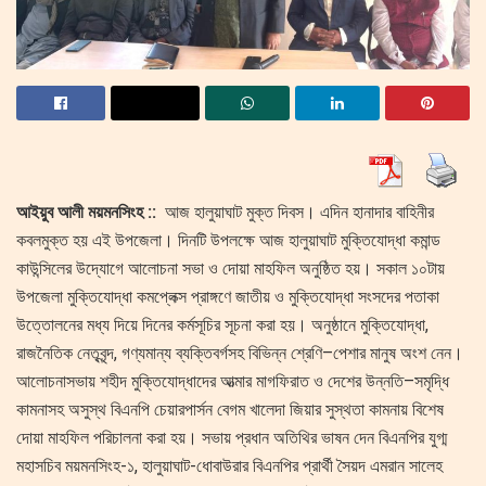
আইয়ুব আলী ময়মনসিংহ ::
আজ হালুয়াঘাট মুক্ত দিবস। এদিন হানাদার বাহিনীর
কবলমুক্ত হয় এই উপজেলা। দিনটি উপলক্ষে আজ হালুয়াঘাট মুক্তিযোদ্ধা কমান্ড
কাউন্সিলের উদ্যোগে আলোচনা সভা ও দোয়া মাহফিল অনুষ্ঠিত হয়। সকাল ১০টায়
উপজেলা মুক্তিযোদ্ধা কমপ্লেক্স প্রাঙ্গণে জাতীয় ও মুক্তিযোদ্ধা সংসদের পতাকা
উত্তোলনের মধ্য দিয়ে দিনের কর্মসূচির সূচনা করা হয়। অনুষ্ঠানে মুক্তিযোদ্ধা,
রাজনৈতিক নেতৃবৃন্দ, গণ্যমান্য ব্যক্তিবর্গসহ বিভিন্ন শ্রেণি–পেশার মানুষ অংশ নেন।
আলোচনাসভায় শহীদ মুক্তিযোদ্ধাদের আত্মার মাগফিরাত ও দেশের উন্নতি–সমৃদ্ধি
কামনাসহ অসুস্থ বিএনপি চেয়ারপার্সন বেগম খালেদা জিয়ার সুস্থতা কামনায় বিশেষ
দোয়া মাহফিল পরিচালনা করা হয়। সভায় প্রধান অতিথির ভাষন দেন বিএনপির যুগ্ম
মহাসচিব ময়মনসিংহ-১, হালুয়াঘাট-ধোবাউরার বিএনপির প্রার্থী সৈয়দ এমরান সালেহ