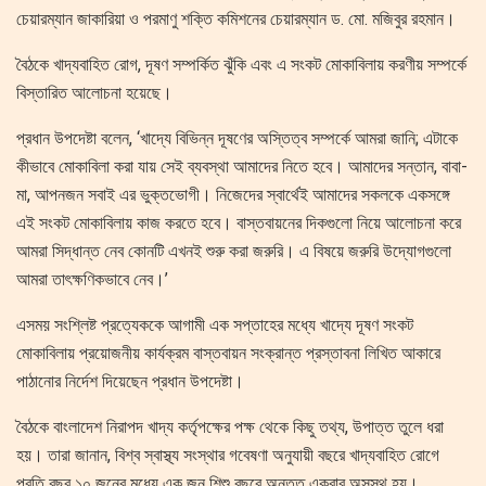
চেয়ারম্যান জাকারিয়া ও পরমাণু শক্তি কমিশনের চেয়ারম্যান ড. মো. মজিবুর রহমান।
বৈঠকে খাদ্যবাহিত রোগ, দূষণ সম্পর্কিত ঝুঁকি এবং এ সংকট মোকাবিলায় করণীয় সম্পর্কে
বিস্তারিত আলোচনা হয়েছে।
প্রধান উপদেষ্টা বলেন, ‘খাদ্যে বিভিন্ন দূষণের অস্তিত্ব সম্পর্কে আমরা জানি; এটাকে
কীভাবে মোকাবিলা করা যায় সেই ব্যবস্থা আমাদের নিতে হবে। আমাদের সন্তান, বাবা-
মা, আপনজন সবাই এর ভুক্তভোগী। নিজেদের স্বার্থেই আমাদের সকলকে একসঙ্গে
এই সংকট মোকাবিলায় কাজ করতে হবে। বাস্তবায়নের দিকগুলো নিয়ে আলোচনা করে
আমরা সিদ্ধান্ত নেব কোনটি এখনই শুরু করা জরুরি। এ বিষয়ে জরুরি উদ্যোগগুলো
আমরা তাৎক্ষণিকভাবে নেব।’
এসময় সংশ্লিষ্ট প্রত্যেককে আগামী এক সপ্তাহের মধ্যে খাদ্যে দূষণ সংকট
মোকাবিলায় প্রয়োজনীয় কার্যক্রম বাস্তবায়ন সংক্রান্ত প্রস্তাবনা লিখিত আকারে
পাঠানোর নির্দেশ দিয়েছেন প্রধান উপদেষ্টা।
বৈঠকে বাংলাদেশ নিরাপদ খাদ্য কর্তৃপক্ষের পক্ষ থেকে কিছু তথ্য, উপাত্ত তুলে ধরা
হয়। তারা জানান, বিশ্ব স্বাস্থ্য সংস্থার গবেষণা অনুযায়ী বছরে খাদ্যবাহিত রোগে
প্রতি বছর ১০ জনের মধ্যে এক জন শিশু বছরে অন্তত একবার অসুস্থ হয়।