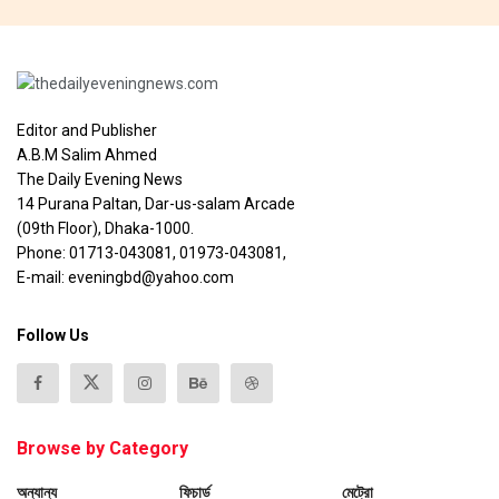
Editor and Publisher
A.B.M Salim Ahmed
The Daily Evening News
14 Purana Paltan, Dar-us-salam Arcade
(09th Floor), Dhaka-1000.
Phone: 01713-043081, 01973-043081,
E-mail: eveningbd@yahoo.com
Follow Us
Browse by Category
অন্যান্য
ফিচার্ড
মেট্রো