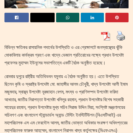
বিভিন্ন ক্ষতিকর রাসায়নিক পদার্থের উপস্থিতি ও এর প্রেক্ষাপটে জনস্বাস্থ্যের ঝুঁকি
মোকাবিলায় কার্যক্রম গ্রহণ এবং খাদ্যে ভেজাল প্রতিরোধের লক্ষ্যে প্রধান উপদেষ্টা
প্রফেসর মুহাম্মদ ইউনূসের সভাপতিত্বে একটি বৈঠক অনুষ্ঠিত হয়েছে।
রোববার দুপুরে রাষ্ট্রীয় অতিথিভবন যমুনায় এ বৈঠক অনুষ্ঠিত হয়। এতে উপস্থিত
ছিলেন কৃষি ও স্বরাষ্ট্র উপদেষ্টা মো. জাহাঙ্গীর আলম চৌধুরী, খাদ্য উপদেষ্টা আলী ইমাম
মজুমদার, স্বাস্থ্য উপদেষ্টা নূরজাহান বেগম, মৎস্য ও প্রাণিসম্পদ উপদেষ্টা ফরিদা
আখতার, জাতীয় নিরাপত্তা উপদেষ্টা খলিলুর রহমান, প্রধান উপদেষ্টার বিশেষ সহকারী
সায়েদুর রহমান, প্রধান উপদেষ্টার মুখ্য সচিব সিরাজ উদ্দিন মিয়া, সংশ্লিষ্ট মন্ত্রণালয়ের
সচিবগণ এবং বাংলাদেশ স্ট্যান্ডার্ডস অ্যান্ড টেস্টিং ইনস্টিটিউশন (বিএসটিআই) এর
মহাপরিচালক এস এম ফেরদৌস আলম, জাতীয় ভোক্তা অধিকার সংরক্ষণ অধিদপ্তরের
মহাপরিচালক ফারুক আহম্মেদ, বাংলাদেশ নিরাপদ খাদ্য কর্তৃপক্ষের (বিএফএসএ)