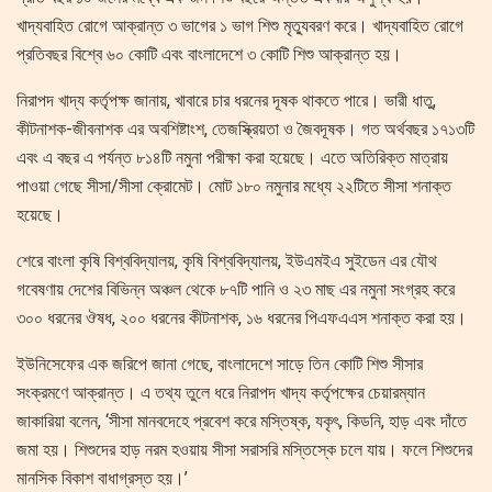
খাদ্যবাহিত রোগে আক্রান্ত ৩ ভাগের ১ ভাগ শিশু মৃত্যুবরণ করে। খাদ্যবাহিত রোগে
প্রতিবছর বিশ্বে ৬০ কোটি এবং বাংলাদেশে ৩ কোটি শিশু আক্রান্ত হয়।
নিরাপদ খাদ্য কর্তৃপক্ষ জানায়, খাবারে চার ধরনের দূষক থাকতে পারে। ভারী ধাতু,
কীটনাশক-জীবনাশক এর অবশিষ্টাংশ, তেজস্ক্রিয়তা ও জৈবদূষক। গত অর্থবছর ১৭১৩টি
এবং এ বছর এ পর্যন্ত ৮১৪টি নমুনা পরীক্ষা করা হয়েছে। এতে অতিরিক্ত মাত্রায়
পাওয়া গেছে সীসা/সীসা ক্রোমেট। মোট ১৮০ নমুনার মধ্যে ২২টিতে সীসা শনাক্ত
হয়েছে।
শেরে বাংলা কৃষি বিশ্ববিদ্যালয়, কৃষি বিশ্ববিদ্যালয়, ইউএমইএ সুইডেন এর যৌথ
গবেষণায় দেশের বিভিন্ন অঞ্চল থেকে ৮৭টি পানি ও ২৩ মাছ এর নমুনা সংগ্রহ করে
৩০০ ধরনের ঔষধ, ২০০ ধরনের কীটনাশক, ১৬ ধরনের পিএফএএস শনাক্ত করা হয়।
ইউনিসেফের এক জরিপে জানা গেছে, বাংলাদেশে সাড়ে তিন কোটি শিশু সীসার
সংক্রমণে আক্রান্ত। এ তথ্য তুলে ধরে নিরাপদ খাদ্য কর্তৃপক্ষের চেয়ারম্যান
জাকারিয়া বলেন, ‘সীসা মানবদেহে প্রবেশ করে মস্তিষ্ক, যকৃৎ, কিডনি, হাড় এবং দাঁতে
জমা হয়। শিশুদের হাড় নরম হওয়ায় সীসা সরাসরি মস্তিস্কে চলে যায়। ফলে শিশুদের
মানসিক বিকাশ বাধাগ্রস্ত হয়।’