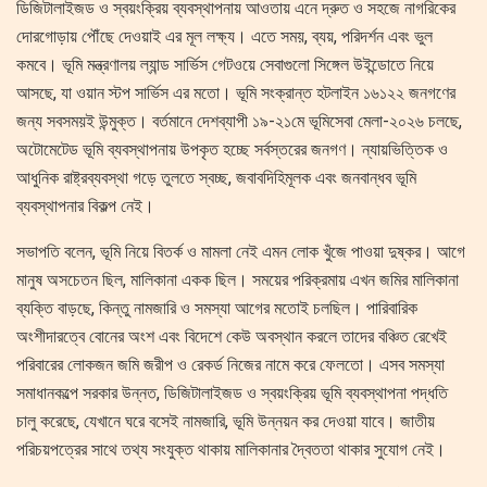
ডিজিটালাইজড ও স্বয়ংক্রিয় ব্যবস্থাপনায় আওতায় এনে দ্রুত ও সহজে নাগরিকের
দোরগোড়ায় পৌঁছে দেওয়াই এর মূল লক্ষ্য। এতে সময়, ব্যয়, পরিদর্শন এবং ভুল
কমবে। ভূমি মন্ত্রণালয় ল্যান্ড সার্ভিস গেটওয়ে সেবাগুলো সিঙ্গেল উইন্ডোতে নিয়ে
আসছে, যা ওয়ান স্টপ সার্ভিস এর মতো। ভূমি সংক্রান্ত হটলাইন ১৬১২২ জনগণের
জন্য সবসময়ই উন্মুক্ত। বর্তমানে দেশব্যাপী ১৯-২১মে ভূমিসেবা মেলা-২০২৬ চলছে,
অটোমেটেড ভূমি ব্যবস্থাপনায় উপকৃত হচ্ছে সর্বস্তরের জনগণ। ন্যায়ভিত্তিক ও
আধুনিক রাষ্ট্রব্যবস্থা গড়ে তুলতে স্বচ্ছ, জবাবদিহিমূলক এবং জনবান্ধব ভূমি
ব্যবস্থাপনার বিকল্প নেই।
সভাপতি বলেন, ভূমি নিয়ে বিতর্ক ও মামলা নেই এমন লোক খুঁজে পাওয়া দুষ্কর। আগে
মানুষ অসচেতন ছিল, মালিকানা একক ছিল। সময়ের পরিক্রমায় এখন জমির মালিকানা
ব্যক্তি বাড়ছে, কিন্তু নামজারি ও সমস্যা আগের মতোই চলছিল। পারিবারিক
অংশীদারত্বে বোনের অংশ এবং বিদেশে কেউ অবস্থান করলে তাদের বঞ্চিত রেখেই
পরিবারের লোকজন জমি জরীপ ও রেকর্ড নিজের নামে করে ফেলতো। এসব সমস্যা
সমাধানকল্পে সরকার উন্নত, ডিজিটালাইজড ও স্বয়ংক্রিয় ভূমি ব্যবস্থাপনা পদ্ধতি
চালু করেছে, যেখানে ঘরে বসেই নামজারি, ভূমি উন্নয়ন কর দেওয়া যাবে। জাতীয়
পরিচয়পত্রের সাথে তথ্য সংযুক্ত থাকায় মালিকানার দ্বৈততা থাকার সুযোগ নেই।