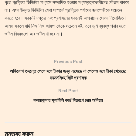
পুরো প্রক্রিয়া ডিজিটাল মাধ্যমে সম্পাদিত হওয়ায় মধ্যস্বত্বভোগীদের দৌরাত্ম থাকবে
না। এসব উন্নত ডিজিটাল সেবা সম্পর্কে প্রান্তিক পর্যায়ের জনগোষ্ঠীকে সচেতন
করতে হবে। সরকারি দপ্তর এবং প্রশাসনের সকলেই আপনাদের সেবায় নিয়োজিত।
আমরা সকলে যদি নিজ নিজ জায়গা থেকে সচেতন হই, তবে ভূমি ব্যবস্থাপনার মতো
জটিল বিষয়গুলো আর জটিল থাকবে না।
Previous Post
অভিযোগ তদন্তে গেলে বলে টাকার জন্য এসেছে না গেলেও বলে টাকা খেয়েছে:
ময়মনসিংহ সিটি প্রশাসক
Next Post
কলমাকান্দায় ফ্যামিলি কার্ড বিতরণে চরম অনিয়ম
মন্তব্য করুন