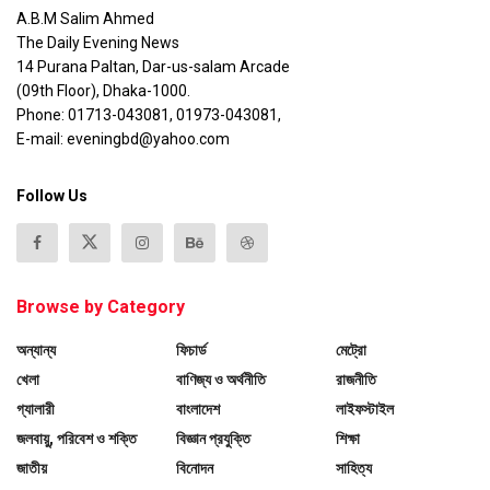
A.B.M Salim Ahmed
The Daily Evening News
14 Purana Paltan, Dar-us-salam Arcade
(09th Floor), Dhaka-1000.
Phone: 01713-043081, 01973-043081,
E-mail: eveningbd@yahoo.com
Follow Us
Browse by Category
অন্যান্য
ফিচার্ড
মেট্রো
খেলা
বাণিজ্য ও অর্থনীতি
রাজনীতি
গ্যালারী
বাংলাদেশ
লাইফস্টাইল
জলবায়ু, পরিবেশ ও শক্তি
বিজ্ঞান প্রযুক্তি
শিক্ষা
জাতীয়
বিনোদন
সাহিত্য