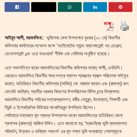
আইয়ুব আলী, ময়মনসিংহ::
ভূমিসেবা মেলা উপলক্ষ্যে বুধবার (২০ মে) বিভাগীয়
কমিশনার কার্যালয়ের সম্মেলন কক্ষে ‘অটোমেটেড ল্যান্ড ম্যানেজমেন্ট: দ্য চেঞ্জেস,
ডেভেলপমেন্ট এন্ড ওয়ে ফরওয়ার্ড’ শীর্ষক এক সেমিনার অনুষ্ঠিত হয়েছে।
এতে সভাপতিত্ব করেন ময়মনসিংহের বিভাগীয় কমিশনার ফারাহ্ শাম্মী, এনডিসি।
এছাড়াও ময়মনসিংহ বিভাগীয় সদর দপ্তর স্থাপন প্রকল্পের প্রকল্প পরিচালক সাইফুর
রহমান, অতিরিক্ত বিভাগীয় কমিশনার (সার্বিক) মো: আজাদ জাহান এবং (রাজস্ব) জন
কেনেডি জাম্বিল, স্থানীয় সরকার বিভাগের উপপরিচালক বিপিন চন্দ্র বিশ্বাসসহ
ময়মনসিংহ বিভাগীয় পর্যায়ের দপ্তরপ্রধানগণ, ধর্মীয় নেতৃবৃন্দ, উদ্দোক্তা, শিক্ষার্থী এবং
প্রিন্ট ও ইলেকট্রনিক মিডিয়ার সাংবাদিকবৃন্দ উপস্থিত ছিলেন।
সেমিনারে তথ্যবহুল মূল প্রবন্ধ উপস্থাপন করেন ময়মনসিংহের অতিরিক্ত জেলা
প্রশাসক (রাজস্ব) আজিম উদ্দিন। এতে জানানো হয়, ‘স্বয়ংক্রিয় ভূমি ব্যবস্থাপনা:
পরিবর্তন, উন্নয়ন ও ভবিষ্যৎ পথচলা’ এর মূল লক্ষ্য ভূমি সংক্রান্ত সেবাসমূহকে