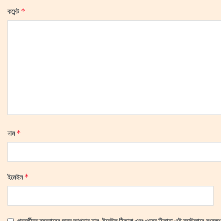
*
কমেন্ট
*
নাম
*
ইমেইল
পরবর্তীতে ব্যবহারের জন্য আপনার নাম, ইমেইল ঠিকানা এবং ওয়েব ঠিকানা এই ব্রাউজারে সংরক্