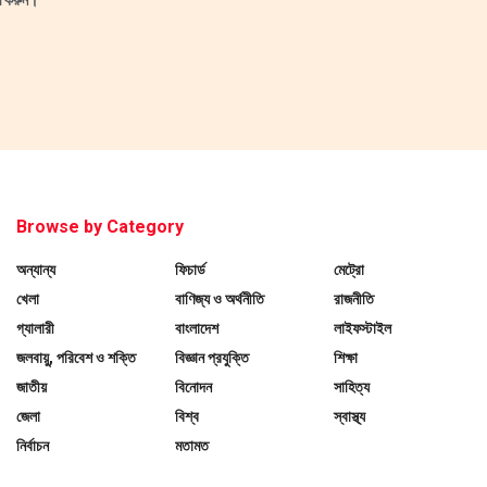
Browse by Category
অন্যান্য
ফিচার্ড
মেট্রো
খেলা
বাণিজ্য ও অর্থনীতি
রাজনীতি
গ্যালারী
বাংলাদেশ
লাইফস্টাইল
জলবায়ু, পরিবেশ ও শক্তি
বিজ্ঞান প্রযুক্তি
শিক্ষা
জাতীয়
বিনোদন
সাহিত্য
জেলা
বিশ্ব
স্বাস্থ্য
নির্বাচন
মতামত