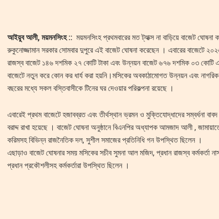
আইয়ুব আলী, ময়মনসিংহ ::
ময়মনসিংহ প্রথমবারের মত ট্যাক্স না বাড়িয়ে বাজেট ঘোষ
রুকুনোজ্জামান সরকার সোমবার দুপুরে এই বাজেট ঘোষনা করেছেন । এবারের বাজেটে ২০২
রাজস্ব বাজেট ১৪৬ দশমিক ২৭ কোটি টাকা এবং উন্নয়ন বাজেট ৬৭৬ দশমিক ০৩ কোটি
বাজেটে নতুন করে কোন কর ধার্য করা হয়নি।মসিকের অবকাঠামোগত উন্নয়ন এবং নাগরিক স
বছরের মধ্যে সকল বস্তিবাসীকে টিনের ঘর দেওয়ার পরিকল্পনা রয়েছে ।
এবারেই প্রথম বাজেটে হজাবব্রত এবং তীর্থস্থান ভ্রমন ও মুক্তিযোদ্ধাদের সম্বর্ধনা বাবদ
বরাদ্দ রাখা হয়েছে । বাজেট ঘোষনা অনুষ্ঠানে বিএনপির অধ্যাপক আমজাদ আলী , জামায়াত
করিমসহ বিভিন্ন রাজনৈতিক দল, সুশীল সমাজের প্রতিনিধি গন উপস্থিত ছিলেন ।
এছাড়াও বাজেট ঘোষনার সময় মসিকের সচীব সুমনা আল মজিদ, প্রধান রাজস্ব কর্মকর্তা না
প্রধান প্রকৌশলীসহ কর্মকর্তারা উপস্থিত ছিলেন ।